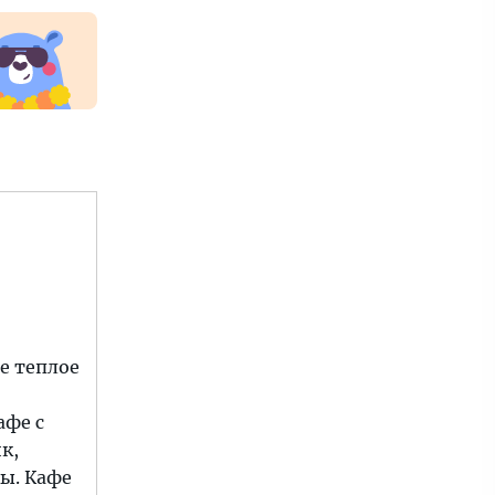
е теплое
афе с
к,
ты. Кафе