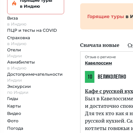
Горящие туры
в Индию
Горящие туры
в 
Виза
в Индию
ПЦР и тесты на COVID
Страховка
в Индию
Сначала новые
С
Отели
Индии
Отзыв о регионе
Авиабилеты
Кавелоссим
в Индию
Достопримеча­тельности
10
ВЕЛИКОЛЕПНО
Индии
Экскурсии
Кафе с русской ку
по Индии
Был в Кавелоссиме
Гиды
и достаточно спок
Карты
Для тех кто как я 
Видео
русской кухней. С
Фото
котлеты говяжьи и
Погода