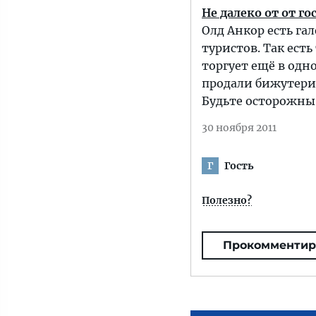
Не далеко от от г
Олд Анкор есть га
туристов. Так ест
торгует ещё в одн
продали бижутерию
Будьте осторожны
30 ноября 2011
Гость
Г
Полезно?
Прокомментир