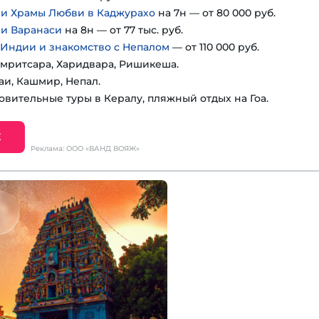
 и Храмы Любви в Каджурахо
на 7н — от 80 000 руб.
 и Варанаси
на 8н — от 77 тыс. руб.
 Индии и знакомство с Непалом
— от 110 000 руб.
мритсара, Харидвара, Ришикеша.
аи, Кашмир, Непал.
овительные туры в Кералу, пляжный отдых на Гоа.
Е
Реклама: ООО «ВАНД ВОЯЖ»