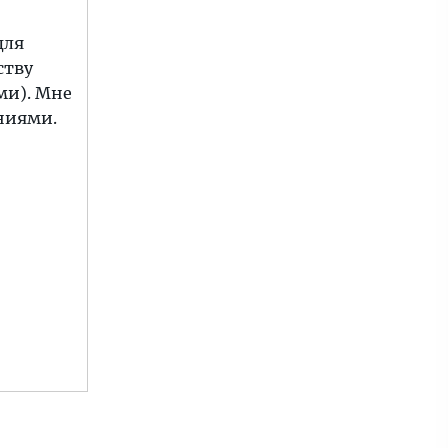
для
ству
ми). Мне
ниями.