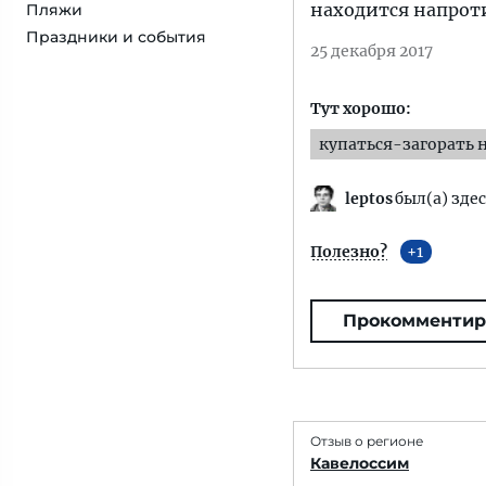
находится напротив
Пляжи
Праздники и события
25 декабря 2017
Тут хорошо:
купаться-загорать 
leptos
был(а) здес
Полезно?
1
Прокомментир
Отзыв о регионе
Кавелоссим