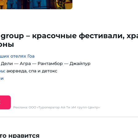
 group – красочные фестивали, хр
лоны
ших отелях Гоа
: Дели — Агра — Рантамбор — Джайпур
ры
: аюрведа, спа и детокс
ии
Е
Реклама: ООО «Туроператор Ай Ти эМ групп-Центр»
то нравится