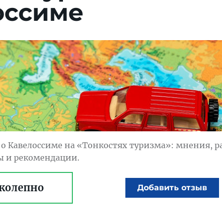
оссиме
о Кавелоссиме на «Тонкостях туризма»: мнения, р
ты и рекомендации.
колепно
Добавить отзыв