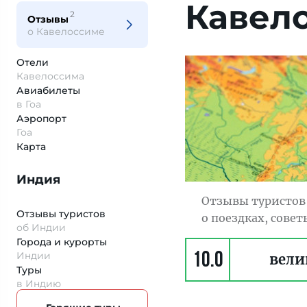
Кавел
2
Отзывы
о Кавелоссиме
Отели
Кавелоссима
Авиабилеты
в Гоа
Аэропорт
Гоа
Карта
Индия
Отзывы туристов 
Отзывы туристов
о поездках, сове
об Индии
Города и курорты
Индии
10.0
вели
Туры
в Индию