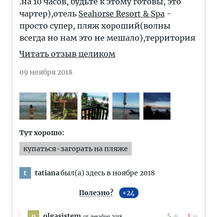
.на 10 часов, будьте к этому готовы, это
чартер),отель
Seahorse Resort & Spa
-
просто супер, пляж хороший(волны
всегда но нам это не мешало),территория
Читать отзыв целиком
09 ноября 2018
Тут хорошо:
купаться-загорать на пляже
tatiana
был(а) здесь в ноябре 2018
t
Полезно?
24
5
1
olgasistem
o
05 декабря 2018