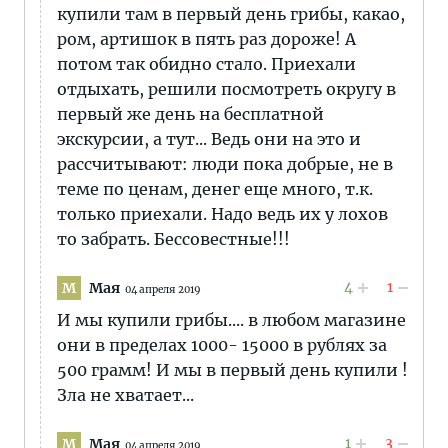
купили там в первый день грибы, какао,
ром, артишок в пять раз дороже! А
потом так обидно стало. Приехали
отдыхать, решили посмотреть округу в
первый же день на бесплатной
экскурсии, а тут... Ведь они на это и
рассчитывают: люди пока добрые, не в
теме по ценам, денег еще много, т.к.
только приехали. Надо ведь их у лохов
то забрать. Бессовестные!!!
4
1
Мая
М
04 апреля 2019
И мы купили грибы.... в любом магазине
они в пределах 1000- 15000 в рублях за
500 грамм! И мы в первый день купили !
Зла не хватает...
1
3
Мая
М
04 апреля 2019