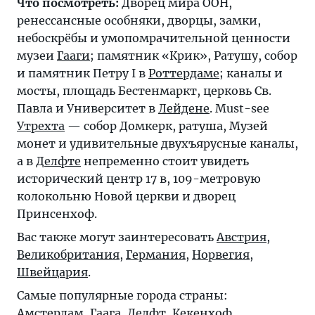
Что посмотреть:
Дворец мира ООН,
ренессансные особняки, дворцы, замки,
небоскрёбы и умопомрачительной ценности
музеи
Гааги
; памятник «Крик», Ратушу, собор
и памятник Петру I в
Роттердаме
; каналы и
мосты, площадь Бестенмаркт, церковь Св.
Павла и Университет в
Лейдене
. Must-see
Утрехта
— собор Домкерк, ратуша, Музей
монет и удивительные двухъярусные каналы,
а в
Делфте
непременно стоит увидеть
исторический центр 17 в, 109-метровую
колокольню Новой церкви и дворец
Принсенхоф.
Вас также могут заинтересовать
Австрия
,
Великобритания
,
Германия
,
Норвегия
,
Швейцария
.
Самые популярные города страны:
Амстердам
,
Гаага
,
Делфт
,
Кекенхоф
,