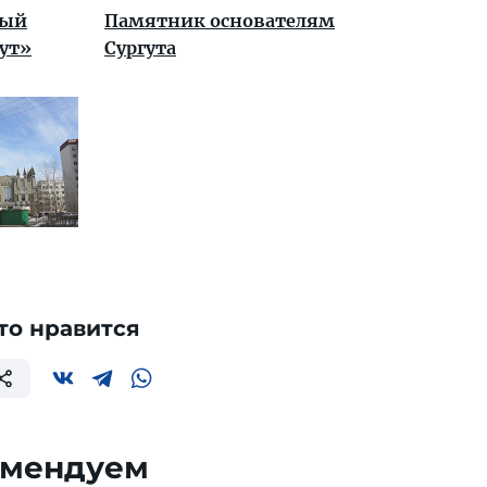
ный
Памятник основателям
ут»
Сургута
то нравится
омендуем