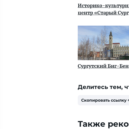
Историко-культур
центр «Старый Сург
Сургутский Биг-Бен
Делитесь тем, ч
Скопировать ссылку
Также рек