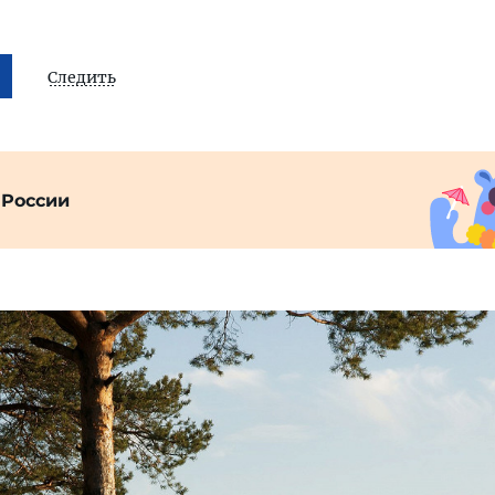
Следить
 России