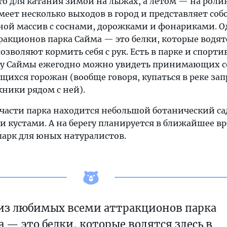
то для катания зимой на лыжах, а летом — на роли
меет несколько выходов в город и представляет соб
сной массив с соснами, дорожками и фонариками. О
акционов парка Сайма — это белки, которые водятс
озволяют кормить себя с рук. Есть в парке и спорти
егу Саймы ежегодно можно увидеть принимающих 
щихся горожан (вообще говоря, купаться в реке за
кники рядом с ней).
части парка находится небольшой ботанический са
и кустами. А на берегу планируется в ближайшее в
арк для юных натуралистов.
из любимых всеми аттракционов парка
 — это белки, которые водятся здесь в