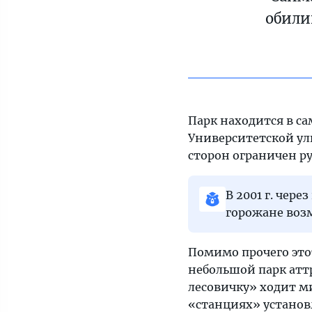
обили
Парк находится в са
Университетской ули
сторон ограничен ру
В 2001 г. чер
горожане возм
Помимо прочего этот
небольшой парк атт
лесовичку» ходит м
«станциях» установ