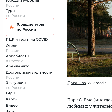
Города и курорты
России
Туры
по России
Горящие туры
по России
ПЦР и тесты на COVID
Отели
России
Авиабилеты
в Россию
Аренда авто
Достопримеча­тельности
России
Экскурсии
Mariluna
, Wikimedia
по России
Гиды
Карты
Парк Сайма (иногда
Видео
любимых у жителей 
Фото