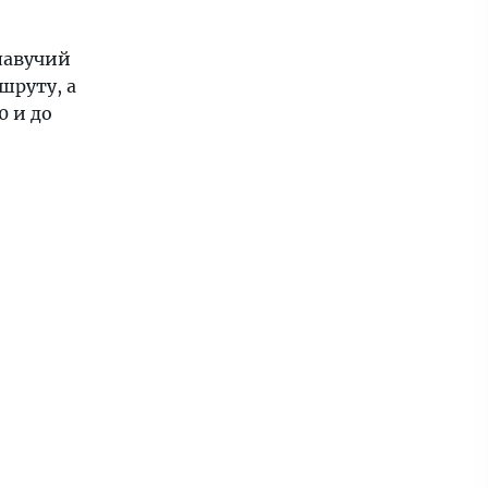
лавучий
шруту, а
0 и до