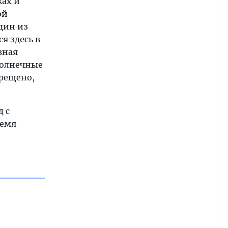
ках и
ой
дин из
я здесь в
вная
солнечные
прещено,
д с
ремя