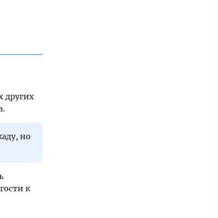
х других
а.
аду, но
ь
гости к