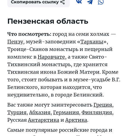
Скопировать ссылку
Пензенская область
Что посмотреть:
город на семи холмах —
Пензу
, музей-заповедник «
Тарханы
»,
Троице-Сканов монастырь и пещерный
комплекс в
Наровчате
, а также Свято-
Тихвинский монастырь, где хранится
Тихвинская икона Божией Матери. Кроме
того, стоит побывать и в музее-усадьбе В.Г.
Белинского, которая находится, что
неудивительно, в городе Белинский.
Вас также могут заинтересовать
Греция
,
Турция
,
Абхазия
,
Германия
,
Финляндия
,
Русская
Антарктика
и
Арктика
.
Самые популярные российские города и