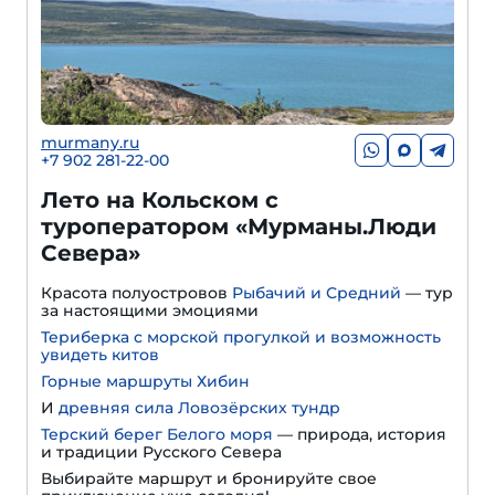
murmany.ru
+7 902 281-22-00
Лето на Кольском с
туроператором «Мурманы.Люди
Севера»
Красота полуостровов
Рыбачий и Средний
— тур
за настоящими эмоциями
Териберка с морской прогулкой и возможность
увидеть китов
Горные маршруты Хибин
И
древняя сила Ловозёрских тундр
Терский берег Белого моря
— природа, история
и традиции Русского Севера
Выбирайте маршрут и бронируйте свое