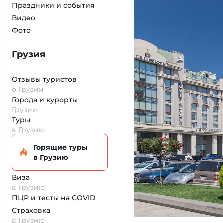
Праздники и события
Видео
Фото
Грузия
Отзывы туристов
о Грузии
Города и курорты
Грузии
Туры
в Грузию
Горящие туры
в Грузию
Виза
в Грузию
ПЦР и тесты на COVID
Страховка
в Грузию