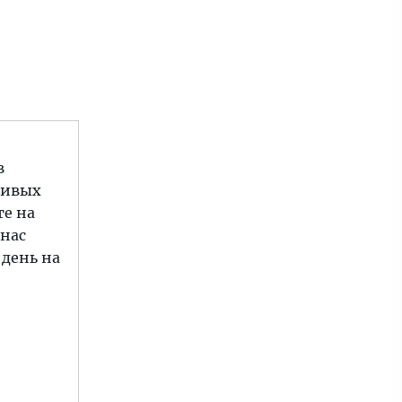
в
чивых
те на
 нас
 день на