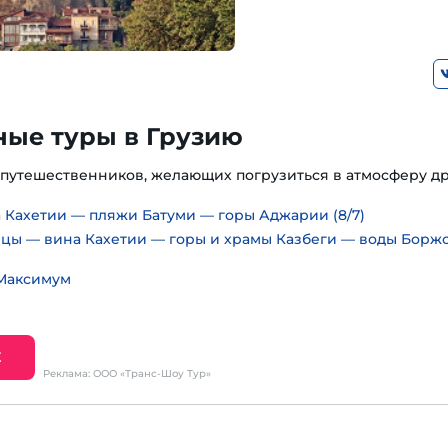
ные туры в Грузию
путешественников, желающих погрузиться в атмосферу д
 Кахетии — пляжи Батуми — горы Аджарии (8/7)
ицы — вина Кахетии — горы и храмы Казбеги — воды Борж
 Максимум
Е
Реклама: ООО «Транс-Шоу Тур»