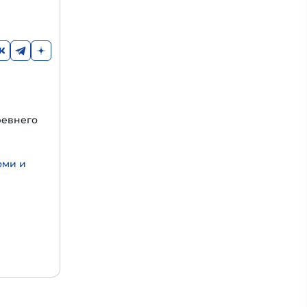
ревнего
оми и