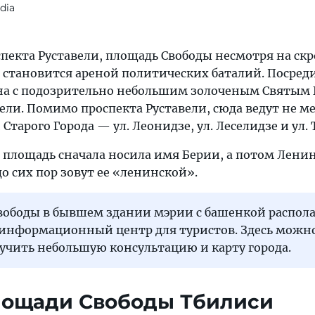
dia
спекта Руставели, площадь Свободы несмотря на с
становится ареной политических баталий. Посред
на с подозрительно небольшим золоченым Святым 
ели. Помимо проспекта Руставели, сюда ведут не м
тарого Города — ул. Леонидзе, ул. Леселидзе и ул. 
а площадь сначала носила имя Берии, а потом Лени
 сих пор зовут ее «ленинской».
вободы в бывшем здании мэрии с башенкой распола
информационный центр для туристов. Здесь можн
учить небольшую консультацию и карту города.
площади Свободы Тбилиси