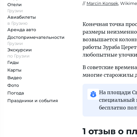
Marcin Konsek
, Wikime
Отели
Грузии
Авиабилеты
в Грузию
Конечная точка про
Аренда авто
размеры неизменно 
Достопримеча­тельности
возвышается колон
Грузии
работы Зураба Церет
Экскурсии
любопытные улочки С
по Грузии
Гиды
В советские времен
Карты
многие старожилы до
Видео
Фото
На площади С
Погода
специальный 
Праздники и события
бесплатно пол
1 отзыв о 