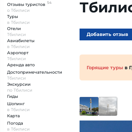
Тбили
54
Отзывы
туристов
о Тбилиси
Туры
в Тбилиси
Отели
Добавить отзыв
Тбилиси
Авиабилеты
в Тбилиси
Аэропорт
Тбилиси
Аренда авто
Горящие туры
в 
Достопримеча­тельности
Тбилиси
Экскурсии
по Тбилиси
Гиды
Шопинг
в Тбилиси
Карта
Погода
в Тбилиси