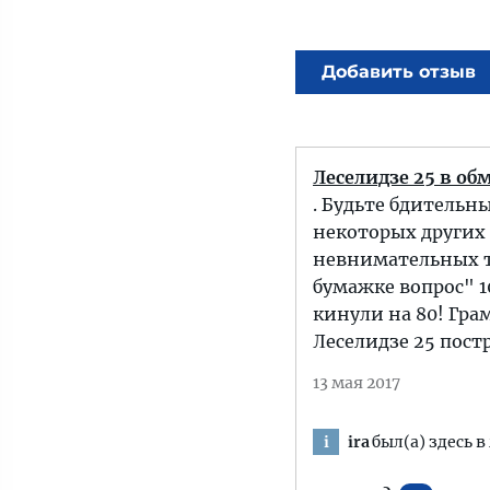
Добавить отзыв
Леселидзе 25 в о
. Будьте бдительны
некоторых других
невнимательных т
бумажке вопрос" 10
кинули на 80! Гра
Леселидзе 25 постр
13 мая 2017
ira
был(а) здесь в
i