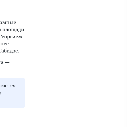
кромные
и площади
Георгием
енее
Табидзе.
на —
гается
о