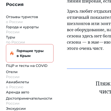
линия широкая, если
Россия
Здесь любят отдыха
Отзывы туристов
отличный показател
о России
шезлонгов или зонт
Города и курорты
все оборудование, н
России
сезона здесь нет бо
Туры
сезона — в мае—июне
по России
этого очень чист.
Горящие туры
в Крым
ПЦР и тесты на COVID
Отели
России
Авиабилеты
Пляж 
в Россию
чист
Аренда авто
Достопримеча­тельности
России
Экскурсии