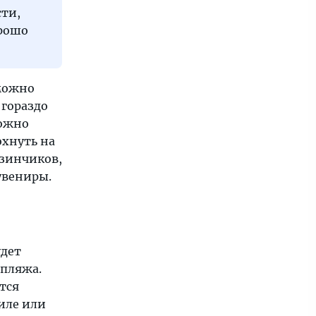
ти,
орошо
 можно
 гораздо
можно
охнуть на
азинчиков,
увениры.
удет
 пляжа.
тся
иле или