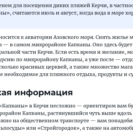
нем для посещения диких пляжей Керчи, в частнос
ы», считаются июль и август, когда вода в море х
осится к акватории Азовского моря. Снять жилье
а — в самом микрорайоне Капканы. Оно здесь будет
ральной части Керчи. Если есть время и желание, 
курсию по микрорайону Капканы, а уже после — отд
есколько красивых церквей, а также множество маг
се необходимое для пляжного отдыха, продукты и с
кая информация
 «Капканы» в Керчи несложно — ориентиром вам б
орайон Капканы, растянувшийся чуть выше вдоль
ожно на общественном транспорте — вам понадоби
льпосуды» или «Стройгородок», а также на автомоб