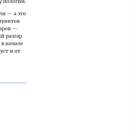
у пологий.
ли — а это
пунктов
баров —
ый разгар
 в начале
уст и от