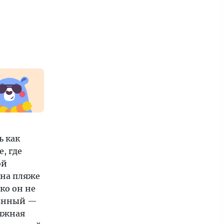
ь как
, где
ой
 на пляже
ко он не
ранный —
ляжная