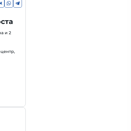
оста
а и 2
-центр,