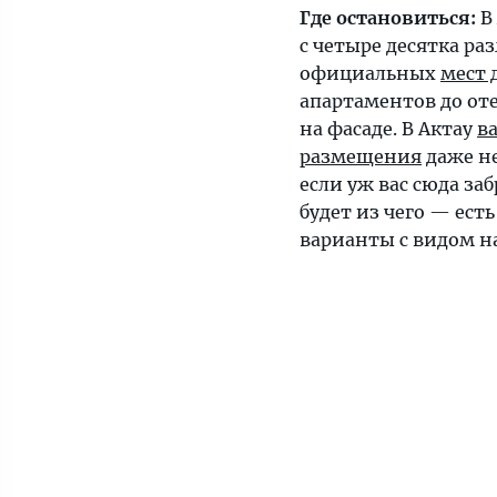
Где остановиться:
В
с четыре десятка ра
официальных
мест 
апартаментов до оте
на фасаде. В Актау
в
размещения
даже н
если уж вас сюда заб
будет из чего — ест
варианты с видом на