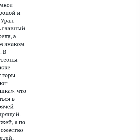
мвол
ропой и
 Урал.
ь главный
еку, а
ым знаком
. В
нтеоны
акже
 горы
уют
ушка», что
ться в
рячей
одрящей.
яжей, а по
ножество
етей,