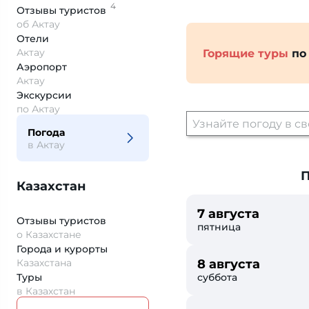
4
Отзывы
туристов
об Актау
Отели
Актау
Горящие туры
по
Аэропорт
Актау
Экскурсии
по Актау
Погода
в Актау
П
Казахстан
7 августа
Отзывы туристов
пятница
о Казахстане
Города и курорты
Казахстана
8 августа
Туры
суббота
в Казахстан