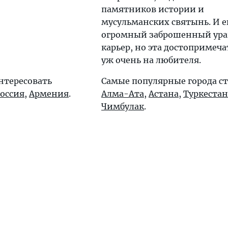
памятников истории и
мусульманских святынь. И 
огромный заброшенный ур
карьер, но эта достопримеч
уж очень на любителя.
нтересовать
Самые популярные города с
оссия
,
Армения
.
Алма-Ата
,
Астана
,
Туркестан
Чимбулак
.