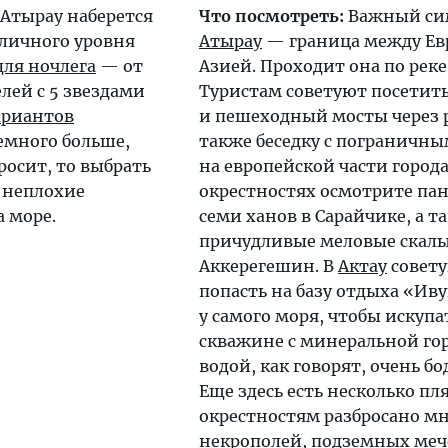
 Атырау наберется
Что посмотреть:
Важный си
зличного уровня
Атырау
— граница между Ев
для ночлега
— от
Азией. Проходит она по реке
лей с 5 звездами
Туристам советуют посетит
ариантов
и пешеходный мосты через р
емного больше,
также беседку с пограничн
росит, то выбрать
на европейской части города
ь неплохие
окрестностях осмотрите па
 море.
семи ханов в Сарайчике, а т
причудливые меловые скалы
Аккерегешин. В
Актау
совет
попасть на базу отдыха «Ив
у самого моря, чтобы искупа
скважине с минеральной го
водой, как говорят, очень б
Еще здесь есть несколько пл
окрестностям разбросано м
некрополей, подземных меч