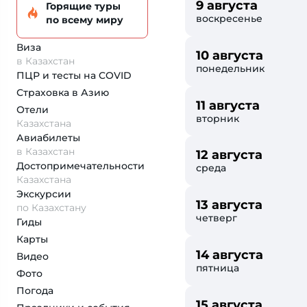
9 августа
Горящие туры
воскресенье
по всему миру
Виза
10 августа
в Казахстан
понедельник
ПЦР и тесты на COVID
Страховка
в Азию
11 августа
Отели
вторник
Казахстана
Авиабилеты
в Казахстан
12 августа
Достопримеча­тельности
среда
Казахстана
Экскурсии
13 августа
по Казахстану
четверг
Гиды
Карты
14 августа
Видео
пятница
Фото
Погода
15 августа