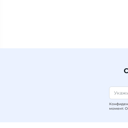
С
Конфиденц
момент. О