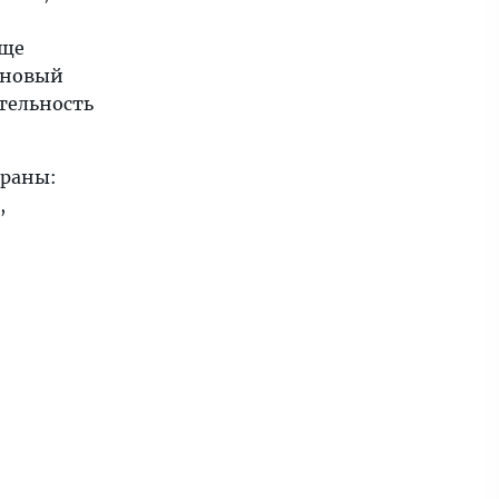
еще
ановый
ательность
траны:
,