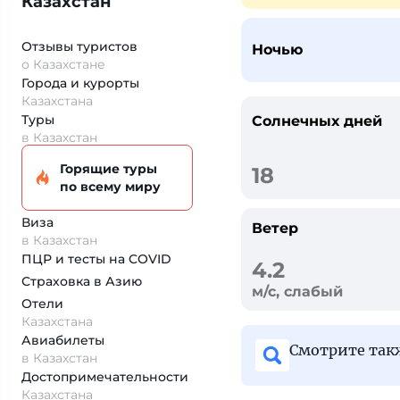
Казахстан
Отзывы туристов
Ночью
о Казахстане
Города и курорты
Казахстана
Туры
Солнечных дней
в Казахстан
Горящие туры
18
по всему миру
Виза
Ветер
в Казахстан
ПЦР и тесты на COVID
4.2
Страховка
в Азию
м/с, слабый
Отели
Казахстана
Авиабилеты
Смотрите та
в Казахстан
Достопримеча­тельности
Казахстана