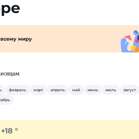
бре
 всему миру
месяцам
ь
февраль
март
апрель
май
июнь
июль
август
кабрь
+18 °