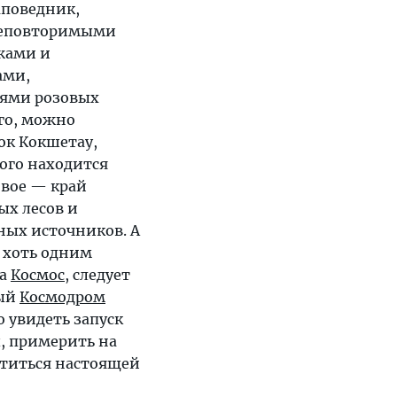
аповедник,
неповторимыми
жами и
ами,
ями розовых
го, можно
ок Кокшетау,
рого находится
овое — край
ых лесов и
ых источников. А
т хоть одним
на
Космос
, следует
тый
Космодром
о увидеть запуск
, примерить на
ститься настоящей