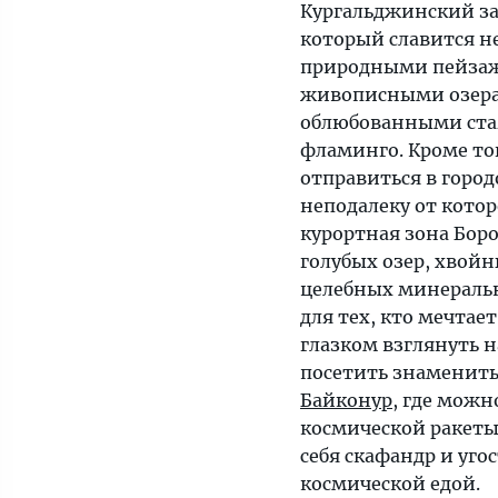
Кургальджинский з
который славится 
природными пейза
живописными озер
облюбованными ста
фламинго. Кроме то
отправиться в город
неподалеку от кото
курортная зона Бор
голубых озер, хвойн
целебных минеральн
для тех, кто мечтае
глазком взглянуть 
посетить знамени
Байконур
, где можн
космической ракеты
себя скафандр и уго
космической едой.