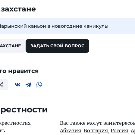
азахстане
Чарынский каньон в новогодние каникулы
ЗАХСТАНЕ
ЗАДАТЬ СВОЙ ВОПРОС
то нравится
крестности
крестностях
Вас также могут заинтересо
ть
Абхазия
,
Болгария
,
Россия
,
А