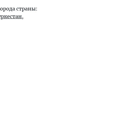
орода страны:
уркестан
,