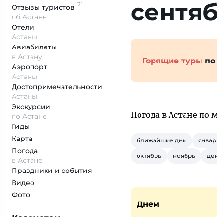
сентя
21
Отзывы
туристов
об Астане
Отели
Астаны
Авиабилеты
в Астану
Горящие туры
по
Аэропорт
Астаны
Достопримеча­тельности
Астаны
Экскурсии
Погода в Астане по 
по Астане
Гиды
Карта
ближайшие дни
январ
Погода
октябрь
ноябрь
де
в Астане
Праздники и события
Видео
Фото
Днем