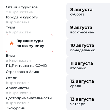
Отзывы туристов
8 августа
о Кыргызстане
суббота
Города и курорты
Кыргызстана
9 августа
Туры
в Кыргызстан
воскресенье
Горящие туры
10 августа
по всему миру
понедельник
Виза
в Кыргызстан
11 августа
ПЦР и тесты на COVID
вторник
Страховка
в Азию
Отели
12 августа
Кыргызстана
среда
Авиабилеты
в Кыргызстан
Достопримеча­тельности
13 августа
Кыргызстана
четверг
Экскурсии