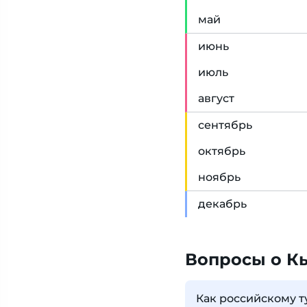
май
июн
ь
июл
ь
авг
уст
сен
тябрь
окт
ябрь
ноя
брь
дек
абрь
Вопросы о К
Как российскому т