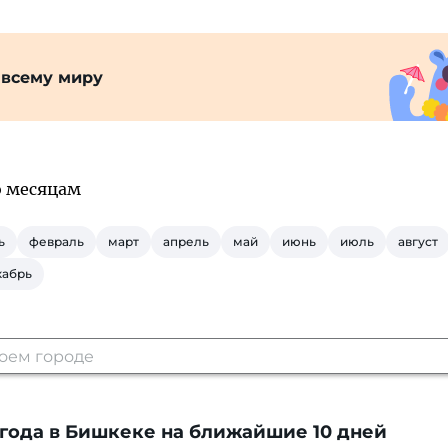
 всему миру
о месяцам
ь
февраль
март
апрель
май
июнь
июль
август
кабрь
года в Бишкеке
на ближайшие 10 дней