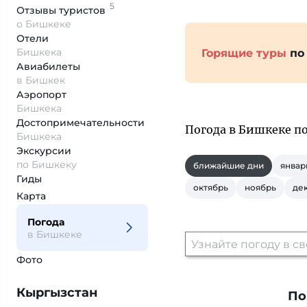
5
Отзывы
туристов
о Бишкеке
Отели
Бишкека
Горящие туры
по
Авиабилеты
в Бишкек
Аэропорт
Бишкека
Достопримеча­тельности
Погода в Бишкеке п
Бишкека
Экскурсии
по Бишкеку
ближайшие дни
январ
Гиды
октябрь
ноябрь
де
Карта
Погода
в Бишкеке
Фото
Кыргызстан
По