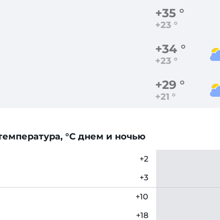
+35 °
+23 °
+34 °
+23 °
+29 °
+21 °
емпература, °C днем и ночью
+2
+3
+10
+18