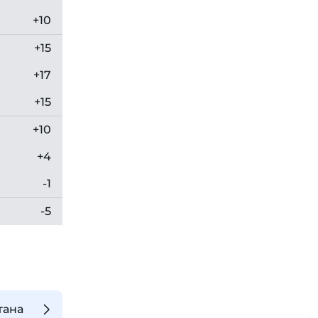
+10
+15
+17
+15
+10
+4
-1
-5
тана