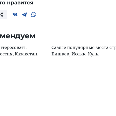
то нравится
омендуем
нтересовать
Самые популярные места ст
оссия
,
Казахстан
.
Бишкек
,
Иссык-Куль
.