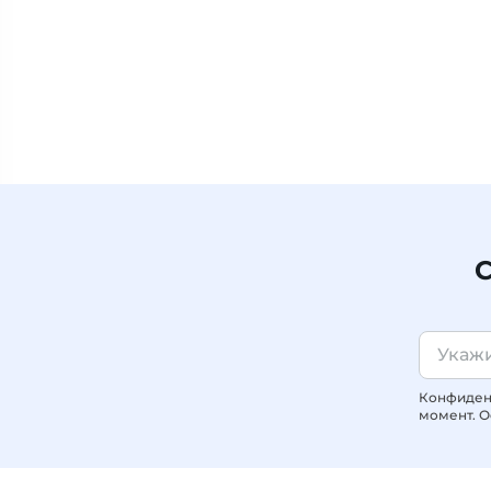
С
Конфиденц
момент. О