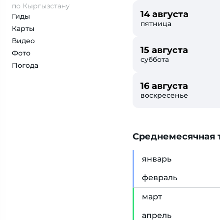
по Кыргызстану
14 августа
Гиды
пятница
Карты
Видео
15 августа
Фото
суббота
Погода
16 августа
воскресенье
Cреднемесячная т
янв
арь
фев
раль
мар
т
апр
ель