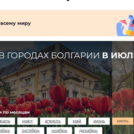
 всему миру
В ГОРОДАХ БОЛГАРИИ
В ИЮЛ
и по месяцам
раль
март
апрель
май
июнь
июль
ябрь
октябрь
ноябрь
декабрь