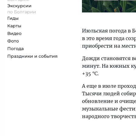
Экскурсии
по Болгарии
Гиды
Карты
Июльская погода в 
Видео
в это время года со
Фото
приобрести на мест
Погода
Праздники и события
Дожди становятся в
минут. На южных ку
+35 °C.
А еще в июле прохо
Тысячи людей собир
обновление и очище
музыкальные фестив
народного творчеств