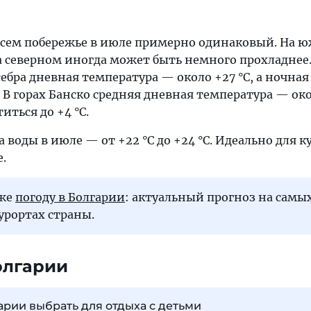
всем побережье в июле примерно одинаковый. На 
а северном иногда может быть немного прохладнее.
себра дневная температура — около +27 °C, а ночная
. В горах Банско средняя дневная температура — око
иться до +4 °C.
 воды в июле — от +22 °C до +24 °C. Идеально для к
.
кже
погоду в Болгарии
: актуальный прогноз на самы
урортах страны.
олгарии
арии выбрать для отдыха с детьми