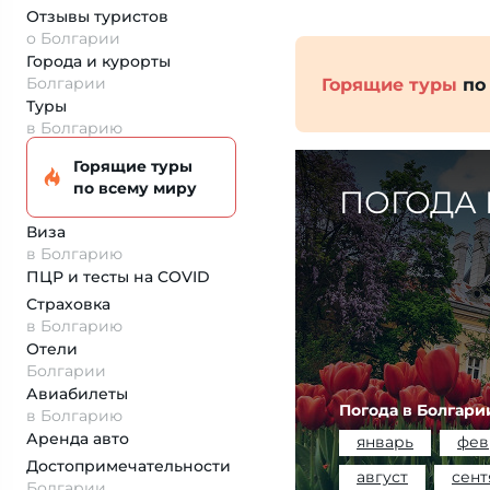
Отзывы туристов
о Болгарии
Города и курорты
Болгарии
Горящие туры
по
Туры
в Болгарию
Горящие туры
по всему миру
ПОГОДА 
Виза
в Болгарию
ПЦР и тесты на COVID
Страховка
в Болгарию
Отели
Болгарии
Авиабилеты
Погода в Болгари
в Болгарию
Аренда авто
январь
фев
Достопримеча­тельности
август
сент
Болгарии