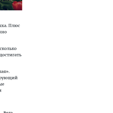
ыха. Плюс
жно
сколько
достигать
ая».
зирующий
ые
и
Вода