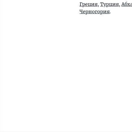
Греция
,
Турция
,
Абх
Черногория
.