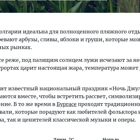
Болгарии идеальна для полноценного пляжного отд
зревают арбузы, сливы, яблоки и груши, которые мо
ных рынках.
се реже, под палящим солнцем лужи исчезают за не
рортах царит настоящая жара, температура может 
дит известный национальный праздник «Ночь Джул
аются вместе, чтобы встретить рассвет, символи
ние. В то же время в
Бургасе
проходят традиционн
али, которые порадуют как любителей фольклора 
а, так и ценителей классической музыки и оперы.
Днем, °C
Ночью