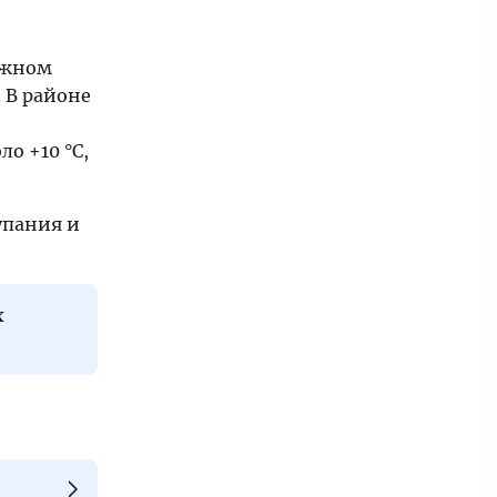
южном
 В районе
ло +10 °C,
упания и
х