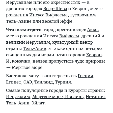
Иерусалиме
или его окрестностях — в
древних городах
Беэр-Шева
и Хеврон, месте
рождения Иисуса
Вифлееме
, тусовочном
Тель-Авиве
или веселой Яффе.
Что посмотреть:
город крестоносцев
Акко
,
место рождения Иисуса
Вифлеем
, древний и
великий
Иерусалим
, культурный центр
страны
Тель-Авив
, а также один из четырех
священных для израильтян городов
Хеврон
.
И, конечно, нельзя пропустить чудо природы
—
Мертвое море
.
Вас также могут заинтересовать
Греция
,
Египет
,
ОАЭ
,
Таиланд
,
Турция
.
Самые популярные города и курорты страны:
Иерусалим
,
Мертвое море, Израиль
,
Нетания
,
Тель-Авив
,
Эйлат
.