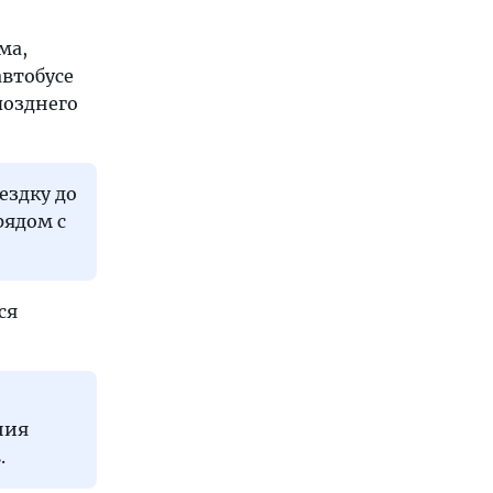
ма,
автобусе
позднего
ездку до
рядом с
ся
ния
.