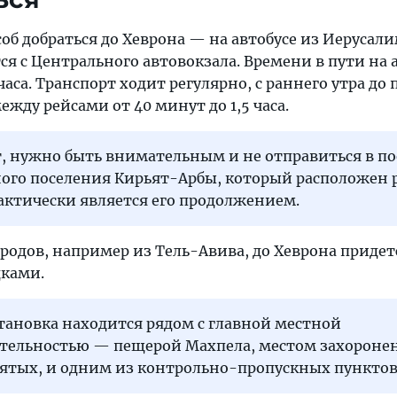
б добраться до Хеврона — на автобусе из Иерусали
я с Центрального автовокзала. Времени в пути на 
часа. Транспорт ходит регулярно, с раннего утра до 
ежду рейсами от 40 минут до 1,5 часа.
, нужно быть внимательным и не отправиться в по
ного поселения Кирьят-Арбы, который расположен 
актически является его продолжением.
родов, например из Тель-Авива, до Хеврона придет
дками.
тановка находится рядом с главной местной
тельностью — пещерой Махпела, местом захороне
вятых, и одним из контрольно-пропускных пунктов