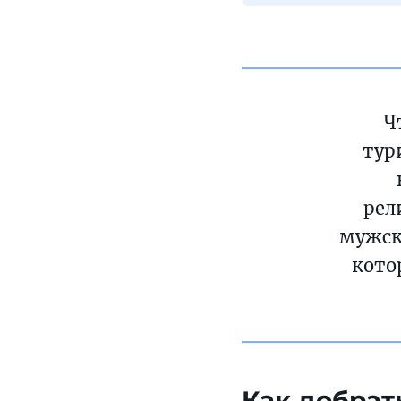
Ч
тур
рел
мужск
кото
Как добрат