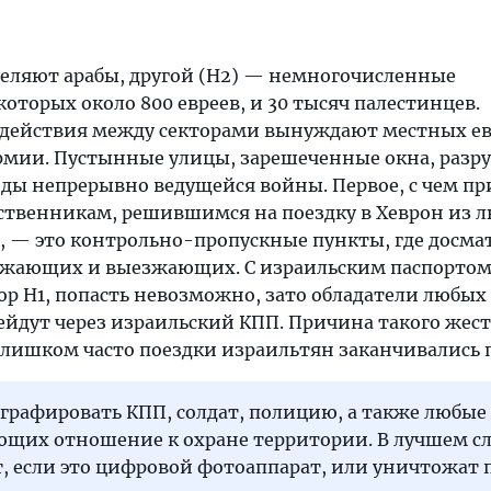
аселяют арабы, другой (Н2) — немногочисленные
которых около 800 евреев, и 30 тысяч палестинцев.
 действия между секторами вынуждают местных ев
рмии. Пустынные улицы, зарешеченные окна, раз
еды непрерывно ведущейся войны. Первое, с чем пр
ственникам, решившимся на поездку в Хеврон из л
а, — это контрольно-пропускные пункты, где досм
зжающих и выезжающих. С израильским паспортом
тор Н1, попасть невозможно, зато обладатели любых
ейдут через израильский КПП. Причина такого жес
слишком часто поездки израильтян заканчивались 
графировать КПП, солдат, полицию, а также любые
ющих отношение к охране территории. В лучшем сл
, если это цифровой фотоаппарат, или уничтожат 