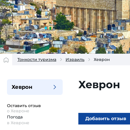
Тонкости туризма
Израиль
Хеврон
Хеврон
Хеврон
Оставить отзыв
о Хевроне
Погода
Добавить отзыв
в Хевроне