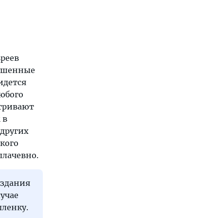
реев
рушенные
идется
юбого
атривают
 в
 других
ткого
плачевно.
 здания
учае
пленку.