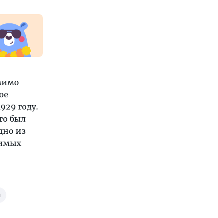
омимо
ое
929 году.
то был
дно из
симых
и