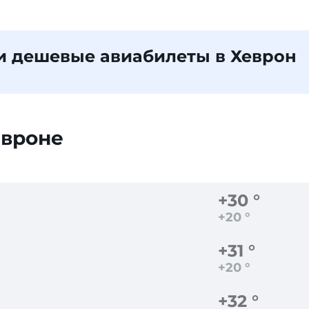
и дешевые авиабилеты в Хеврон
евроне
+30 °
+20 °
+31 °
+20 °
+32 °