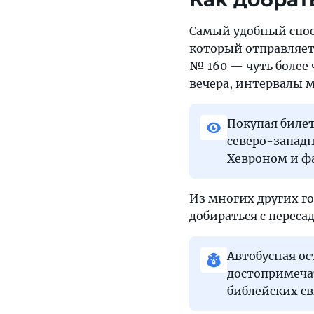
Самый удобный спосо
который отправляетс
№ 160 — чуть более 
вечера, интервалы м
Покупая билет
северо-запад
Хевроном и ф
Из многих других го
добираться с переса
Автобусная ос
достопримеча
библейских с