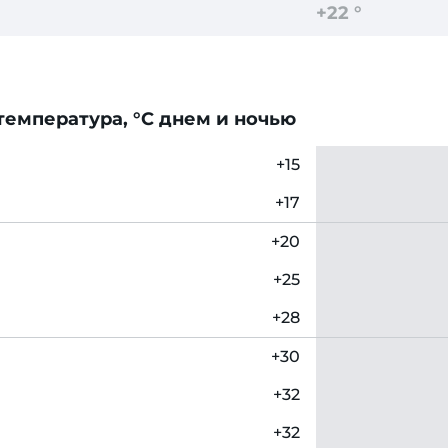
+22 °
емпература, °C днем и ночью
+15
+17
+20
+25
+28
+30
+32
+32