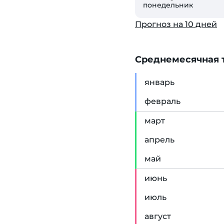
понедельник
Прогноз на 10 дней
Cреднемесячная т
янв
арь
фев
раль
мар
т
апр
ель
май
июн
ь
июл
ь
авг
уст