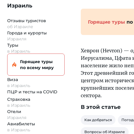
Израиль
Отзывы туристов
Горящие туры
по
об Израиле
Города и курорты
Израиля
Туры
Хеврон (Hevron) — 
в Израиль
Иерусалима, Цфата и
Горящие туры
население жило непр
по всему миру
Этот древнейший го
Виза
центром историческ
в Израиль
крупнейших поселен
ПЦР и тесты на COVID
сектора.
Страховка
в Израиль
В этой статье
Отели
Израиля
Как добраться
Погод
Авиабилеты
в Израиль
Вопросы об Израиле