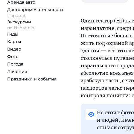
Аренда авто
Достопримеча­тельности
Израиля
Один сектор (Н1) н
Экскурсии
по Израилю
израильтяне, среди 
Гиды
Постоянные боевые
Карты
жить под охраной а
Видео
здания — все это сл
Фото
столкнуться путеше
Погода
израильского город
Лечение
абсолютно всех въе
Праздники и события
арабскую часть, сек
паспортов легко пер
контроля понятна: 
Не стоит фото
и людей, име
снимок сотрут