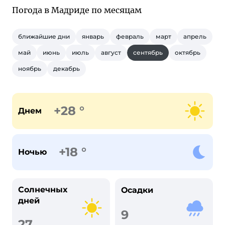
Погода в Мадриде по месяцам
ближайшие дни
январь
февраль
март
апрель
май
июнь
июль
август
сентябрь
октябрь
ноябрь
декабрь
+28 °
Днем
+18 °
Ночью
Солнечных
Осадки
дней
9
27