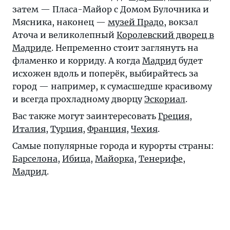
затем — Пласа-Майор с Домом Булочника и
Мясника, наконец —
музей Прадо
, вокзал
Аточа и великолепный
Королевский дворец в
Мадриде
. Непременно стоит заглянуть на
фламенко и корриду. А когда
Мадрид
будет
исхожен вдоль и поперёк, выбирайтесь за
город — например, к сумасшедше красивому
и всегда прохладному дворцу
Эскориал
.
Вас также могут заинтересовать
Греция
,
Италия
,
Турция
,
Франция
,
Чехия
.
Самые популярные города и курорты страны:
Барселона
,
Ибица
,
Майорка
,
Тенерифе
,
Мадрид
.