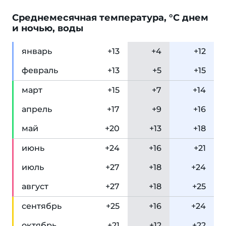
Cреднемесячная температура, °C днем
и ночью, воды
янв
арь
+13
+4
+12
фев
раль
+13
+5
+15
мар
т
+15
+7
+14
апр
ель
+17
+9
+16
май
+20
+13
+18
июн
ь
+24
+16
+21
июл
ь
+27
+18
+24
авг
уст
+27
+18
+25
сен
тябрь
+25
+16
+24
окт
ябрь
+21
+12
+22