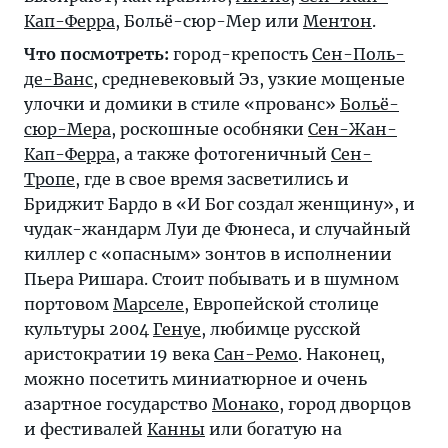
Кап-Ферра
, Больё-сюр-Мер или
Ментон
.
Что посмотреть:
город-крепость
Сен-Поль-
де-Ванс
, средневековый Эз, узкие мощеные
улочки и домики в стиле «прованс»
Больё-
сюр-Мера
, роскошные особняки
Сен-Жан-
Кап-Ферра
, а также фотогеничный
Сен-
Тропе
, где в свое время засветились и
Бриджит Бардо в «И Бог создал женщину», и
чудак-жандарм Луи де Фюнеса, и случайный
киллер с «опасным» зонтов в исполнении
Пьера Ришара. Стоит побывать и в шумном
портовом
Марселе
, Европейской столице
культуры 2004
Генуе
, любимце русской
аристократии 19 века
Сан-Ремо
. Наконец,
можно посетить миниатюрное и очень
азартное государство
Монако
, город дворцов
и фестивалей
Канны
или богатую на