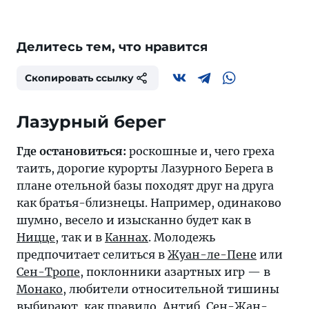
Делитесь тем, что нравится
Скопировать ссылку
Лазурный берег
Где остановиться:
роскошные и, чего греха
таить, дорогие курорты Лазурного Берега в
плане отельной базы походят друг на друга
как братья-близнецы. Например, одинаково
шумно, весело и изысканно будет как в
Ницце
, так и в
Каннах
. Молодежь
предпочитает селиться в
Жуан-ле-Пене
или
Сен-Тропе
, поклонники азартных игр — в
Монако
, любители относительной тишины
выбирают, как правило,
Антиб
,
Сен-Жан-