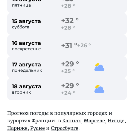
пятница
+28 °
+32 °
15 августа
суббота
+28 °
16 августа
+31 °
+26 °
воскресенье
+29 °
17 августа
понедельник
+25 °
+29 °
18 августа
вторник
+24 °
Прогноз погоды в популярных городах и
курортах Франции: в
Каннах
,
Марселе
,
Ницце
,
Париже
,
Руане
и
Страсбурге
.