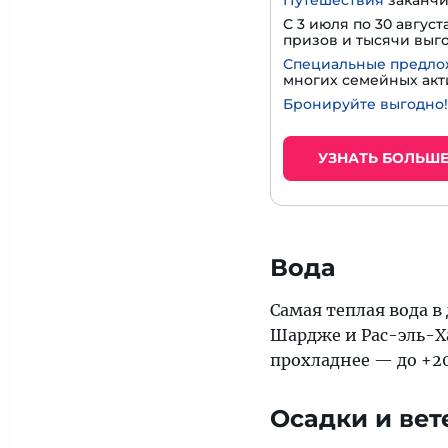
Путешествия
заканчи
С 3 июля по 30 авгу
призов и тысячи выго
Специальные предл
многих семейных ак
Бронируйте выгодно!
УЗНАТЬ БОЛЬШ
Вода
Самая теплая вода в
Шардже и Рас-эль-Ха
прохладнее — до +20
Осадки и вет