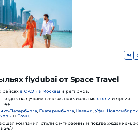
льях flydubai от Space Travel
х рейсах
в ОАЭ из Москвы
и регионов.
— отдых на лучших пляжах, премиальные
отели
и яркие
год.
анкт-Петербурга
,
Екатеринбурга
,
Казани
,
Уфы
,
Новосибирск
мары
и
Сочи
.
ющая компания: отели с мгновенным подтверждением, эк
а 24/7