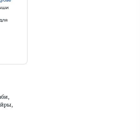
Дубае
рыши
 для
аби,
ейры,