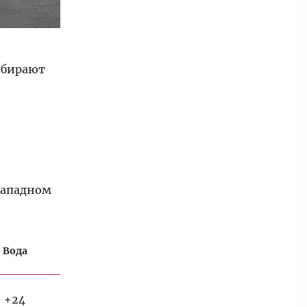
ыбирают
 западном
Вода
+24