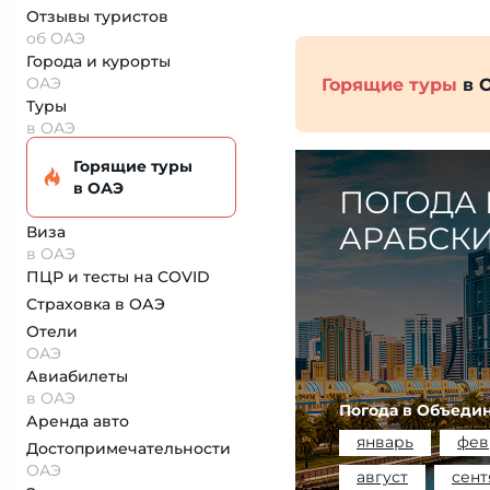
Отзывы туристов
об ОАЭ
Города и курорты
ОАЭ
Горящие туры
в 
Туры
в ОАЭ
Горящие туры
в ОАЭ
ПОГОДА 
АРАБСК
Виза
в ОАЭ
ПЦР и тесты на COVID
Страховка
в ОАЭ
Отели
ОАЭ
Авиабилеты
в ОАЭ
Погода в Объеди
Аренда авто
январь
фев
Достопримеча­тельности
ОАЭ
август
сент