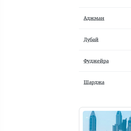
Аджман
Дубай
Фуджейра
Шарджа