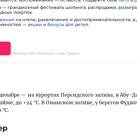
ваются. Воспоминания — остаются. Подарите себе
лето в 
ста — грандиозный фестиваль шопинга: распродажи, розыг
дных покупок.
ожения
на отели, развлечения и достопримечательности, а
тивностей —
акции и бонусы для детей.
Е
Реклама: ООО «Компания Спейс Тревел»
 декабре — на курортах Персидского залива, в Абу-Д
йме, до +24 °C. В Оманском заливе, у берегов Фудж
 °C.
ер