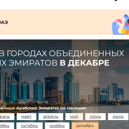
ОАЭ
В ГОРОДАХ ОБЪЕДИНЕННЫХ
ИХ ЭМИРАТОВ
В ДЕКАБРЕ
ненных Арабских Эмиратах по месяцам
раль
март
апрель
май
июнь
июль
ябрь
октябрь
ноябрь
декабрь