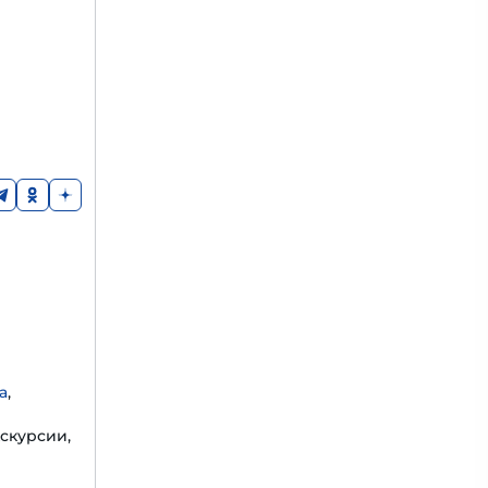
а
,
скурсии,