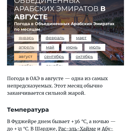
ОБЪЕДИНЕННЫХ
АРАБСКИХ ЭМИРАТОВ
В
АВГУСТЕ
Погода в Объединенных Арабских Эмиратах
по месяцам
январь
февраль
март
апрель
май
июнь
июль
август
сентябрь
октябрь
ноябрь
декабрь
Погода в ОАЭ в августе — одна из самых
непредсказуемых. Этот месяц обычно
заканчивается сильной жарой.
Температура
В Фуджейре днем бывает +36 °C, а ночью —
до +31 °C. В Шардже,
Рас-эль-Хайме
и
Абу-