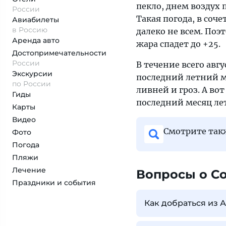
пекло, днем воздух 
России
Такая погода, в соч
Авиабилеты
в Россию
далеко не всем. Поэ
Аренда авто
жара спадет до +25.
Достопримеча­тельности
России
В течение всего авг
Экскурсии
последний летний ме
по России
ливней и гроз. А вот
Гиды
последний месяц лет
Карты
Видео
Смотрите та
Фото
Погода
Пляжи
Лечение
Вопросы о С
Праздники и события
Как добраться из 