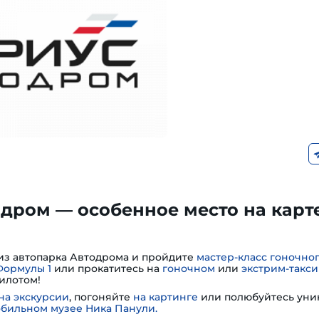
дром — особенное место на карт
из автопарка Автодрома и пройдите
мастер-класс гоночно
Формулы 1
или прокатитесь на
гоночном
или
экстрим-такси
илотом!
на экскурсии
, погоняйте
на картинге
или полюбуйтесь ун
обильном музее Ника Панули.