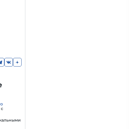
е
го
с
икальными