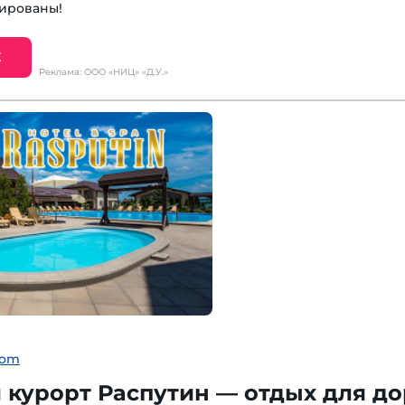
ированы!
Е
Реклама: ООО «НИЦ» «Д.У.»
com
курорт Распутин — отдых для до