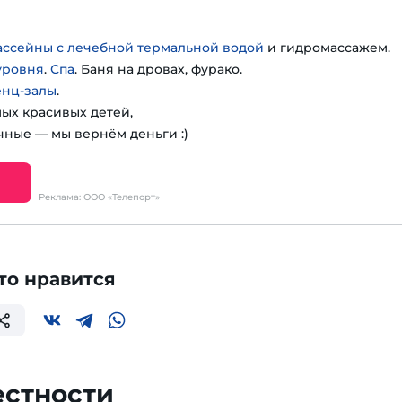
ассейны с лечебной термальной водой
и гидромассажем.
уровня
.
Спа
. Баня на дровах, фурако.
енц-залы
.
мых красивых детей,
чные — мы вернём деньги :)
Реклама: ООО «Телепорт»
то нравится