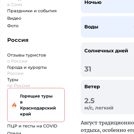
Ночью
в Сочи
Праздники и события
Видео
Фото
Воды
Россия
Солнечных дней
Отзывы туристов
о России
Города и курорты
31
России
Туры
по России
Ветер
Горящие туры
2.5
в
м/с, легкий
Краснодарский
край
Август традиционно
ПЦР и тесты на COVID
отдыха, особенно ег
Отели