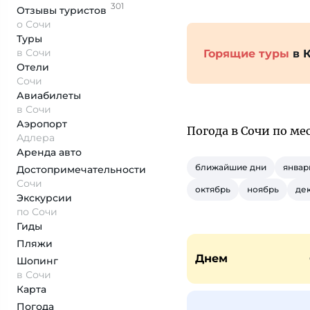
301
Отзывы
туристов
о Сочи
Туры
в Сочи
Горящие туры
в 
Отели
Сочи
Авиабилеты
в Сочи
Аэропорт
Погода в Сочи по ме
Адлера
Аренда авто
ближайшие дни
январ
Достопримеча­тельности
Сочи
октябрь
ноябрь
де
Экскурсии
по Сочи
Гиды
Пляжи
Днем
Шопинг
в Сочи
Карта
Погода