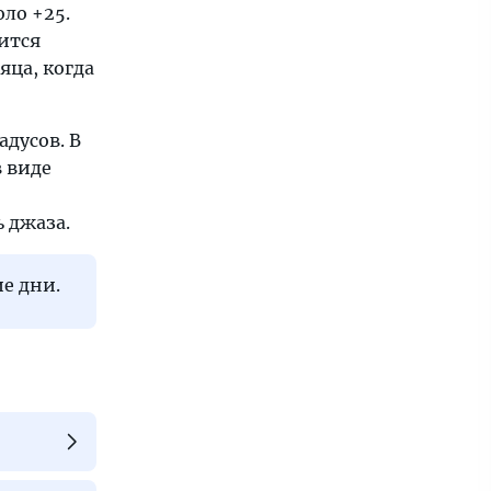
оло +25.
ится
яца, когда
адусов. В
в виде
 джаза.
е дни.