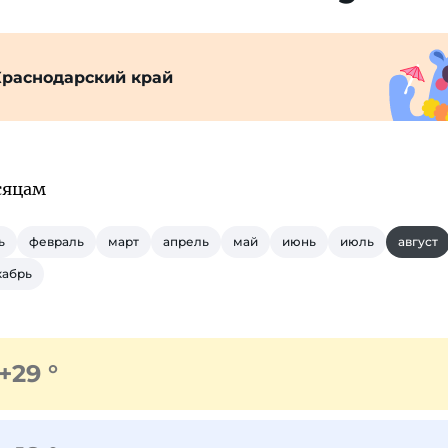
Краснодарский край
сяцам
ь
февраль
март
апрель
май
июнь
июль
август
кабрь
+29 °