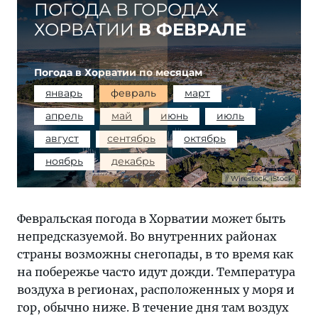
ПОГОДА В ГОРОДАХ
ХОРВАТИИ
В ФЕВРАЛЕ
Погода в Хорватии по месяцам
январь
февраль
март
апрель
май
июнь
июль
август
сентябрь
октябрь
ноябрь
декабрь
Wirestock, iStock
Февральская погода в Хорватии может быть
непредсказуемой. Во внутренних районах
страны возможны снегопады, в то время как
на побережье часто идут дожди. Температура
воздуха в регионах, расположенных у моря и
гор, обычно ниже. В течение дня там воздух