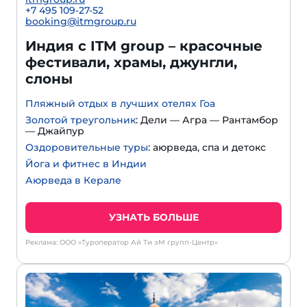
+7 495 109-27-52
booking@itmgroup.ru
Индия с ITM group – красочные
фестивали, храмы, джунгли,
слоны
Пляжный отдых в лучших отелях Гоа
Золотой треугольник
: Дели — Агра — Рантамбор
— Джайпур
Оздоровительные туры
: аюрведа, спа и детокс
Йога и фитнес в Индии
Аюрведа в Керале
УЗНАТЬ БОЛЬШЕ
Реклама: ООО «Туроператор Ай Ти эМ групп-Центр»