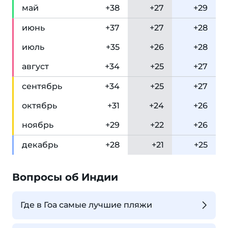
май
+38
+27
+29
июн
ь
+37
+27
+28
июл
ь
+35
+26
+28
авг
уст
+34
+25
+27
сен
тябрь
+34
+25
+27
окт
ябрь
+31
+24
+26
ноя
брь
+29
+22
+26
дек
абрь
+28
+21
+25
Вопросы об Индии
Где в Гоа самые лучшие пляжи