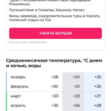
Туры с посещением Амритсара, Харидвара,
Ришикеша.
Путешествия в Гималаи, Кашмир, Непал.
Визы, аюрведа, оздоровительные туры в Кералу,
пляжный отдых на Гоа.
УЗНАТЬ БОЛЬШЕ
Реклама: ООО «ВАНД ВОЯЖ»
Cреднемесячная температура, °C днем
и ночью, воды
янв
арь
+28
+20
+25
фев
раль
+30
+21
+26
мар
т
+33
+23
+27
апр
ель
+35
+26
+28