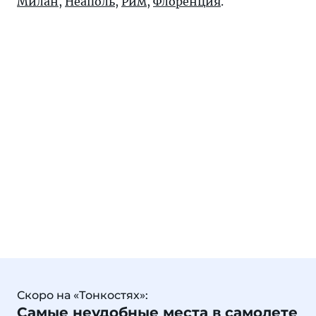
Милан
,
Неаполь
,
Рим
,
Флоренция
.
Скоро на «Тонкостях»:
Самые неудобные места в самолете