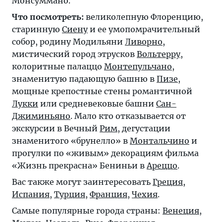
Монсуммано.
Что посмотреть:
великолепную Флоренцию,
старинную
Сиену
и ее умопомрачительный
собор, родину Модильяни
Ливорно
,
мистический город этрусков
Вольтерру
,
колоритные палаццо
Монтепульчано
,
знаменитую падающую башню в
Пизе
,
мощные крепостные стены романтичной
Лукки
или средневековые башни
Сан-
Джиминьяно
. Мало кто отказывается от
экскурсии в Вечный
Рим
, дегустации
знаменитого «брунелло» в
Монтальчино
и
прогулки по «живым» декорациям фильма
«Жизнь прекрасна» Бениньи в
Ареццо
.
Вас также могут заинтересовать
Греция
,
Испания
,
Турция
,
Франция
,
Чехия
.
Самые популярные города страны:
Венеция
,