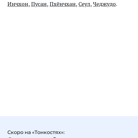
Инчхон
,
Пусан
,
Пхёнчхан
,
Сеул
,
Чеджудо
.
Скоро на «Тонкостях»: