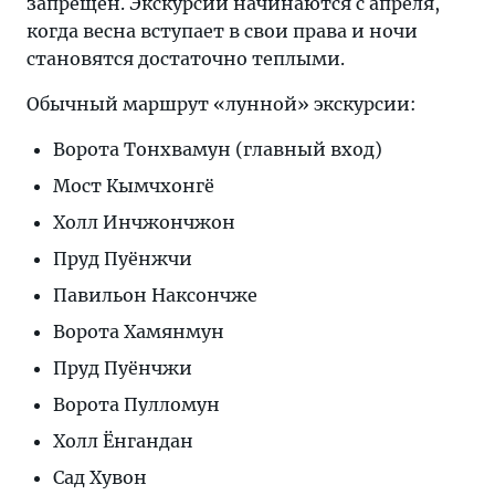
запрещен. Экскурсии начинаются с апреля,
когда весна вступает в свои права и ночи
становятся достаточно теплыми.
Обычный маршрут «лунной» экскурсии:
Ворота Тонхвамун (главный вход)
Мост Кымчхонгё
Холл Инчжончжон
Пруд Пуёнжчи
Павильон Наксончже
Ворота Хамянмун
Пруд Пуёнчжи
Ворота Пулломун
Холл Ёнгандан
Сад Хувон