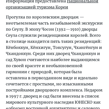
Информация предоставлена
Национальной
организацией туризма Кореи
Прогулка по королевским дворцам —
неотъемлемая часть незабываемой экскурсии
по Сеулу. В эпоху Чосон (1392—1910) дворцы
Сеула служили резиденциями королей. Всего
в столице находится пять таких резиденций:
Кёнбоккун, Кёнхигун, Токсугун, Чхангёнгун и
Чхандоккун. Среди них дворец Чхандоккун и
cад Хувон считаются наиболее выдающимся
по своей красоте и необыкновенной
гармонии с природой, которая была
оставлена в первозданном виде и идеально
сочетается с простыми, но изысканными
постройками дворцового комплекса. Недаром
в 1997 г. дворец и сад были внесены в список
мирового культурного наследия ЮНЕСКО как
«образец восточной архитектуры и садового