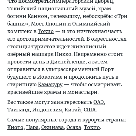
Что посмотреть:
Императорский дворец,
Токийский национальный музей, храм
богини Каннон, телевышку, небоскрёбы «Три
башни», Мост Японии и Олимпийский
комплекс в
Токио
— и это ничтожная часть
его достопримечательностей. В окрестностях
столицы туристов ждёт живописный
озёрный нацпарк Никко. Непременно стоит
провести день в
Диснейленде
, а затем
отправиться в ультрасовременный Порт
будущего в
Иокогаме
и продолжить путь в
старинную
Камакуру
— чтобы осматривать
красивейшие храмы и монастыри.
Вас также могут заинтересовать
ОАЭ
,
Таиланд
,
Индонезия
,
Китай
,
США
.
Самые популярные города и курорты страны:
Киото
,
Нара
,
Окинава
,
Осака
,
Токио
.