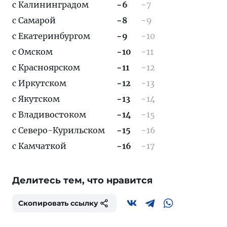
с Калининградом
−6
−7
с Самарой
−8
−9
с Екатеринбургом
−9
−10
с Омском
−10
−11
с Красноярском
−11
−12
с Иркутском
−12
−13
с Якутском
−13
−14
с Владивостоком
−14
−15
с Северо-Курильском
−15
−16
с Камчаткой
−16
−17
Делитесь тем, что нравится
Скопировать ссылку