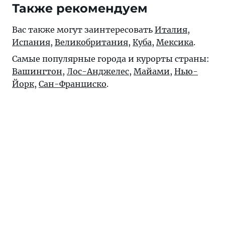
Также рекомендуем
Вас также могут заинтересовать
Италия
,
Испания
,
Великобритания
,
Куба
,
Мексика
.
Самые популярные города и курорты страны:
Вашингтон
,
Лос-Анджелес
,
Майами
,
Нью-
Йорк
,
Сан-Франциско
.