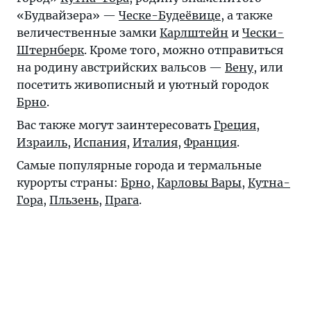
«Будвайзера» —
Ческе-Будеёвице
, а также
величественные замки
Карлштейн
и
Чески-
Штернберк
. Кроме того, можно отправиться
на родину австрийских вальсов —
Вену
, или
посетить живописный и уютный городок
Брно
.
Вас также могут заинтересовать
Греция
,
Израиль
,
Испания
,
Италия
,
Франция
.
Самые популярные города и термальные
курорты страны:
Брно
,
Карловы Вары
,
Кутна-
Гора
,
Пльзень
,
Прага
.