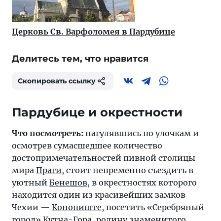
Церковь Св. Варфоломея в Пардубице
Делитесь тем, что нравится
Скопировать ссылку
Пардубице и окрестности
Что посмотреть:
нагулявшись по улочкам и
осмотрев сумасшедшее количество
достопримечательностей пивной столицы
мира
Праги
, стоит непременно съездить в
уютный
Бенешов
, в окрестностях которого
находится один из красивейших замков
Чехии —
Конопиште
, посетить «Серебряный
город»
Кутна-Гора
, родину знаменитого