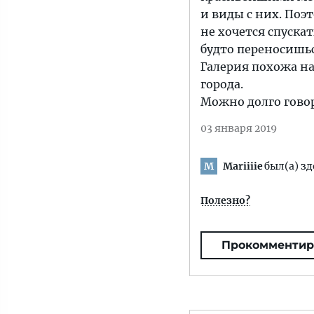
и виды с них. Поэ
не хочется спуска
будто переносишьс
Галерия похожа н
города.
Можно долго говор
03 января 2019
Mariiiie
был(а) зд
M
Полезно?
Прокомментир