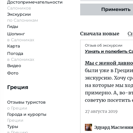
Достопримеча­тельности
Салоников
Применить
Экскурсии
по Салоникам
Гиды
Сначала новые
С
Шопинг
в Салониках
Отзыв об экскурсии
Карта
Узнать и полюбить С
Погода
в Салониках
Мы с женой давно
Видео
были уже в Греции
Фото
экскурсию. Хочу ср
на которые мы ход
Греция
примерно. А, во-в
советую посетить 
Отзывы туристов
о Греции
27 августа 2019
Города и курорты
Греции
Туры
Эдуард Масленн
в Грецию