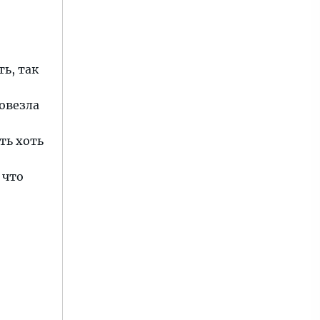
ь, так
повезла
ть хоть
 что