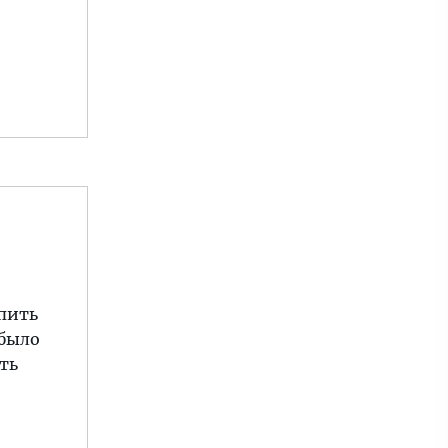
упить
 было
ть