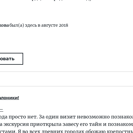
кова
был(а) здесь в августе 2018
овать
алоники!
 –
рода просто нет. За один визит невозможно познако
а экскурсия приоткрыла завесу его тайн и познаком
тами. Я во всех древних городах обожаю крепостн