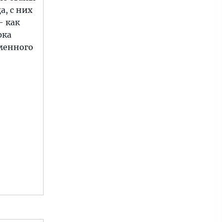
а, с них
– как
рка
еменного