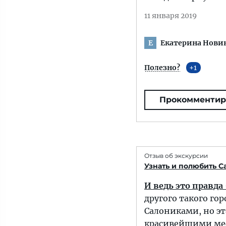
11 января 2019
Екатерина Нови
Е
Полезно?
1
Прокомментир
Отзыв об экскурсии
Узнать и полюбить С
И ведь это правда
другого такого го
Салониками, но эт
красивейшими мес