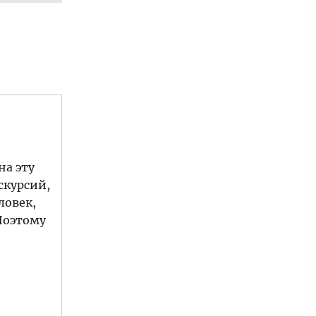
на эту
кскурсий,
ловек,
 Поэтому