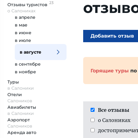
отзыв
23
Отзывы
туристов
о Салониках
в апреле
в мае
в июне
Добавить отзыв
в июле
в августе
в сентябре
Горящие туры
по
в ноябре
Туры
в Салоники
Отели
Салоников
Авиабилеты
Все отзывы
в Салоники
Аэропорт
о Салониках
Салоников
достопримеча­
Аренда авто