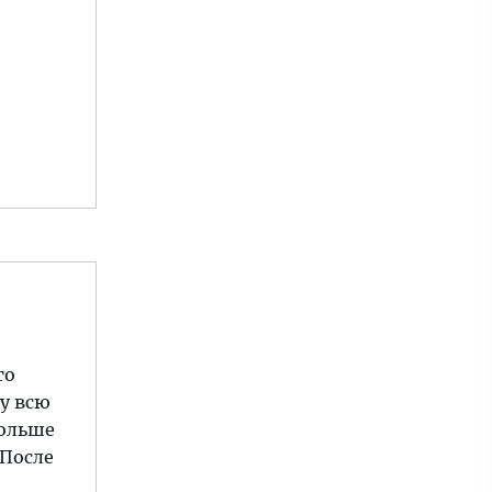
то
у всю
Больше
 После