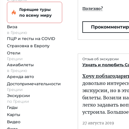
Полезно?
Горящие туры
по всему миру
Виза
Прокомментир
в Грецию
ПЦР и тесты на COVID
Страховка
в Европу
Отели
Греции
Отзыв об экскурсии
Авиабилеты
Узнать и полюбить С
в Грецию
Хочу поблагодарит
Аренда авто
довольно интересн
Достопримеча­тельности
Греции
экскурсии, но в э
Экскурсии
билеты. Возили на
по Греции
легко задавать во
Гиды
устроила. Большое
Карты
Видео
27 августа 2019