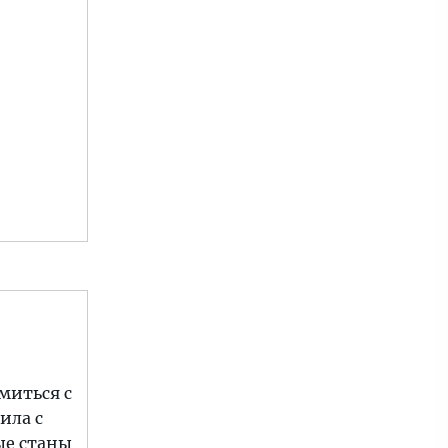
миться с
ила с
ые станы