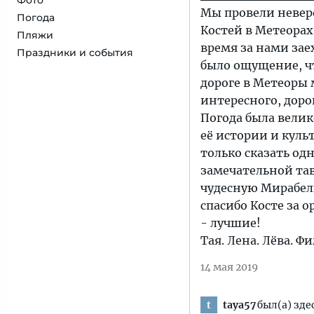
Фото
Мы провели невер
Погода
Костей в Метеорах
Пляжи
время за нами зае
Праздники и события
было ощущение, чт
дороге в Метеоры 
интересного, доро
Погода была велик
её истории и куль
только сказать одн
замечательной та
чудесную Мирабель
спасибо Косте за о
- лучшие!
Тая. Лена. Лёва. Фи
14 мая 2019
taya57
был(а) зде
t