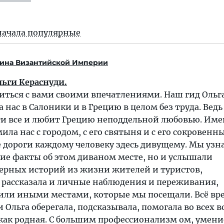
начала популярные
ина Византийской Империи
льги Кераснуди.
литься с вами своими впечатлениями. Наш гид Ольг
 нас в Салоники и в Грецию в целом без труда. Ведь
ти все и любит Грецию неподдельной любовью. Име
ла нас с городом, с его святыня и с его сокровен
 дороги каждому человеку здесь дивущему. Мы узн
ие факты об этом диваном месте, но и услышали
ерных историй из жизни жителей и туристов,
 рассказала и личные наблюдения и переживания,
 или иными местами, которые мы посещали. Всё вр
 Ольга оберегала, подсказывала, помогала во всех в
 как родная. С большим профессионализм ом, умен