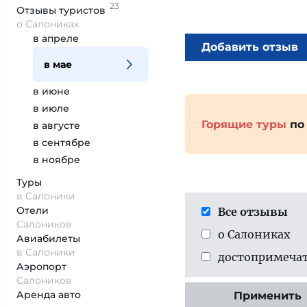
23
Отзывы
туристов
о Салониках
в апреле
Добавить отзыв
в мае
в июне
в июле
Горящие туры
по
в августе
в сентябре
в ноябре
Туры
в Салоники
Отели
Все отзывы
Салоников
о Салониках
Авиабилеты
в Салоники
достопримеча­
Аэропорт
Салоников
Аренда авто
Применить