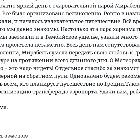
оятно яркий день с очаровательной парой Мирабел
. Всё было организовано великолепно. Ровно в наз
хали, и началось увлекательное путешествие. Всё в
о мы давно знакомы. Настолько эта пара харизмат
мы заезжали и в Тембийское ущелье, узнали много
га пролетела незаметно. Весь день нам сопутствовал
олепна, Мирабель сумела передать свою любовь к Гр
туре на протяжении всего длинного дня. О Метеор
о - это надо видеть! Отдельное спасибо за знакомст
верной на обратном пути. Однозначно будем реком
 всем, кто планирует путешествие по Греции.Такж
рганизацию трансфера до аэропорта. Удачи вам, ребя
ма.
сь в мае 2019