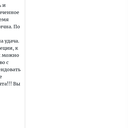
ь и
наченное
ремя
ична. По
а удача.
еции, к
ах можно
во с
ендовать
е
та!!! Вы