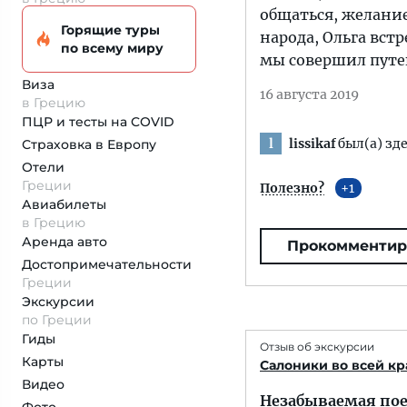
общаться, желание
Горящие туры
народа, Ольга встр
по всему миру
мы совершил путе
Виза
16 августа 2019
в Грецию
ПЦР и тесты на COVID
lissikaf
был(а) зде
l
Страховка
в Европу
Отели
Греции
Полезно?
1
Авиабилеты
в Грецию
Аренда авто
Прокомментир
Достопримеча­тельности
Греции
Экскурсии
по Греции
Гиды
Отзыв об экскурсии
Карты
Салоники во всей кр
Видео
Незабываемая пое