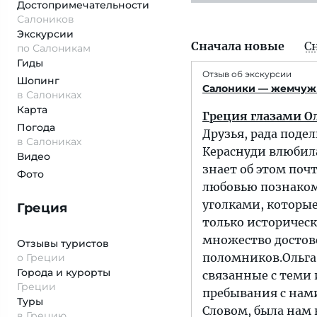
Достопримеча­тельности
Салоников
Экскурсии
Сначала новые
С
по Салоникам
Гиды
Отзыв об экскурсии
Шопинг
Салоники — жемчуж
в Салониках
Карта
Греция глазами О
Погода
Друзья, рада поде
в Салониках
Кераснуди влюбила
Видео
знает об этом поч
Фото
любовью познакоми
уголками, которые
Греция
только историческ
множество достов
Отзывы туристов
поломников.Ольга
о Греции
Города и курорты
связанные с теми
Греции
пребывания с нами
Туры
Словом, была нам
в Грецию