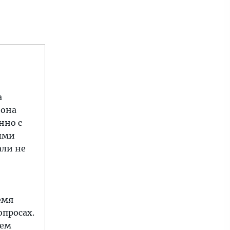
а
 она
нно с
ными
али не
емя
опросах.
ием