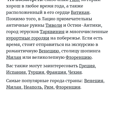
хорош в любое время года, а также
расположенный в его сердце
Ватикан
.
Помимо того, в Лацио примечательны
античные руины
Тиволи
и Остии-Антики,
город этрусков
Тарквиния
и многочисленные
курортные городки
на побережье. Если есть
время, стоит отправиться на экскурсию в
романтичную
Венецию
, столицу шопинга
Милан
или великолепную
Флоренцию
.
Вас также могут заинтересовать
Греция
,
Испания
,
Турция
,
Франция
,
Чехия
.
Самые популярные города страны:
Венеция
,
Милан
,
Неаполь
,
Рим
,
Флоренция
.