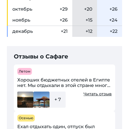
окт
ябрь
+29
+20
+26
ноя
брь
+26
+15
+24
дек
абрь
+21
+12
+22
Отзывы о Сафаге
Летом
Хороших бюджетных отелей в Египте
нет. Мы отдыхали в этой стране много
раз, море потрясающее, остальное
Читать отзыв
все плохо или очень дорого. У меня
+ 7
нет возможности...
Осенью
Ехал отдыхать один, отпуск был