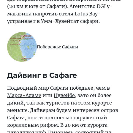
(20 км к югу от Сафаги). Агентство DGI у
магазина напротив отеля Lotus Bay
устраивает в Умм-Хувейтат сафари.
Побережье Сафаги
Дайвинг в Сафаге
Подводный мир Сафаги победнее, чем в
Марса-Аламе
или
Нувейбе
, зато он более
дикий, так как туристов на этом курорте
меньше. Дайверам будем интересен остров
Сафага, почти полностью окруженный
коралловым рифом. В 20 км от курорта
находится риф Панорама, состоящий из