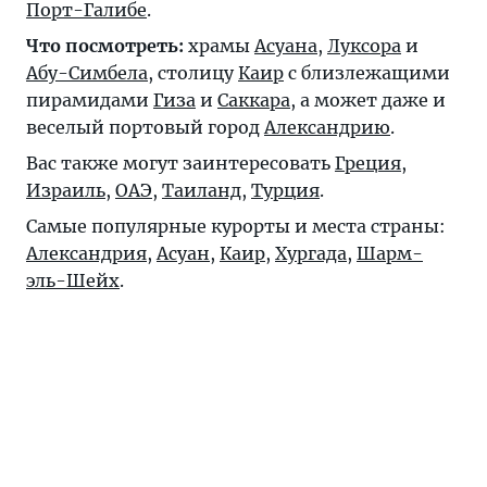
Порт-Галибе
.
Что посмотреть:
храмы
Асуана
,
Луксора
и
Абу-Симбела
, столицу
Каир
с близлежащими
пирамидами
Гиза
и
Саккара
, а может даже и
веселый портовый город
Александрию
.
Вас также могут заинтересовать
Греция
,
Израиль
,
ОАЭ
,
Таиланд
,
Турция
.
Самые популярные курорты и места страны:
Александрия
,
Асуан
,
Каир
,
Хургада
,
Шарм-
эль-Шейх
.