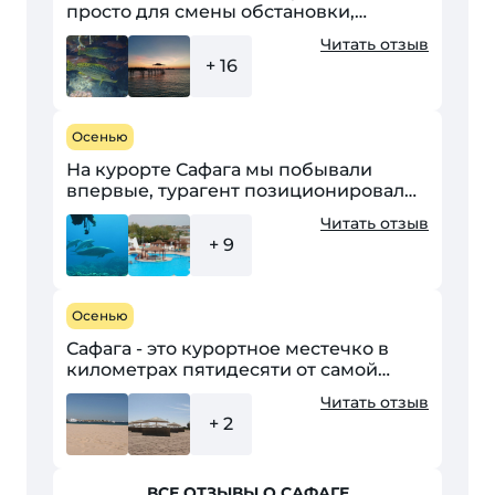
просто для смены обстановки,
поэтому решил рассматривать самые
Читать отзыв
простые варианты. Были неплохие
+ 16
отели 4* и в 1,5 км от моря,...
Осенью
На курорте Сафага мы побывали
впервые, турагент позиционировал
этот курорт как тихий, семейный и
Читать отзыв
бюджетный. Тур на двоих взрослых и
+ 9
ребенка (2,5 года)...
Осенью
Сафага - это курортное местечко в
километрах пятидесяти от самой
Хургады. Наш народ, в основном,
Читать отзыв
предпочитает хургадинское
+ 2
побережье, а напрасно. В Сафаге...
ВСЕ ОТЗЫВЫ О САФАГЕ