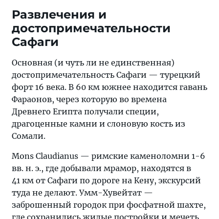
Развлечения и
достопримечательности
Сафаги
Основная (и чуть ли не единственная)
достопримечательность Сафаги — турецкий
форт 16 века. В 60 км южнее находится гавань
Фараонов, через которую во времена
Древнего Египта получали специи,
драгоценные камни и слоновую кость из
Сомали.
Mons Claudianus — римские каменоломни 1-6
вв. н. э., где добывали мрамор, находятся в
41 км от Сафаги по дороге на Кену, экскурсий
туда не делают. Умм-Хувейтат —
заброшенный городок при фосфатной шахте,
где сохранились жилые постройки и мечеть