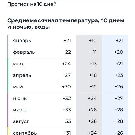
Прогноз на 10 дней
Cреднемесячная температура, °C днем
и ночью, воды
янв
арь
+21
+10
+21
фев
раль
+22
+11
+20
мар
т
+24
+13
+21
апр
ель
+27
+18
+23
май
+30
+21
+26
июн
ь
+32
+24
+27
июл
ь
+33
+26
+28
авг
уст
+33
+26
+28
сен
тябрь
+31
+24
+26