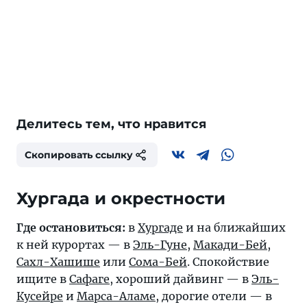
Делитесь тем, что нравится
Скопировать ссылку
Хургада и окрестности
Где остановиться:
в
Хургаде
и на ближайших
к ней курортах — в
Эль-Гуне
,
Макади-Бей
,
Сахл-Хашише
или
Сома-Бей
. Спокойствие
ищите в
Сафаге
, хороший дайвинг — в
Эль-
Кусейре
и
Марса-Аламе
, дорогие отели — в