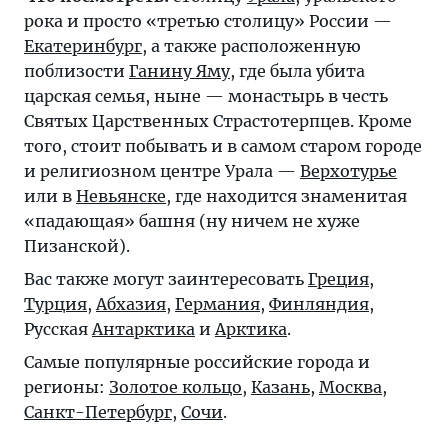
рока и просто «третью столицу» России —
Екатеринбург
, а также расположенную
поблизости
Ганину Яму
, где была убита
царская семья, ныне — монастырь в честь
Святых Царственных Страстотерпцев. Кроме
того, стоит побывать и в самом старом городе
и религиозном центре Урала —
Верхотурье
или в
Невьянске
, где находится знаменитая
«падающая» башня (ну ничем не хуже
Пизанской).
Вас также могут заинтересовать
Греция
,
Турция
,
Абхазия
,
Германия
,
Финляндия
,
Русская
Антарктика
и
Арктика
.
Самые популярные российские города и
регионы:
Золотое кольцо
,
Казань
,
Москва
,
Санкт-Петербург
,
Сочи
.