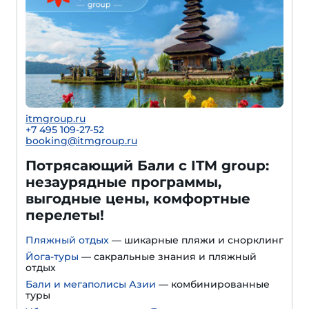
itmgroup.ru
+7 495 109-27-52
booking@itmgroup.ru
Потрясающий Бали с ITM group:
незаурядные программы,
выгодные цены, комфортные
перелеты!
Пляжный отдых
— шикарные пляжи и снорклинг
Йога-туры
— сакральные знания и пляжный
отдых
Бали и мегаполисы Азии
— комбинированные
туры