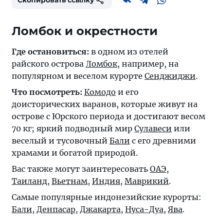
Ломбок и окрестности
Где остановиться:
в одном из отелей
райского острова
Ломбок
, например, на
популярном и веселом курорте
Сенджиджи
.
Что посмотреть:
Комодо
и его
доисторических варанов, которые живут на
острове с Юрского периода и достигают весом
70 кг; яркий подводный мир
Сулавеси
или
веселый и тусовочный
Бали
с его древними
храмами и богатой природой.
Вас также могут заинтересовать
ОАЭ
,
Таиланд
,
Вьетнам
,
Индия
,
Маврикий
.
Самые популярные индонезийские курорты:
Бали
,
Денпасар
,
Джакарта
,
Нуса-Дуа
,
Ява
.