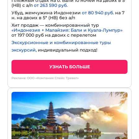
Пляжный отдых на о. Бали 10 ночей на двоих в 5*
(HВ) с а/п
от 263 590 руб.
Убуд, жемчужина Индонезии
от 80 940 руб.
на 7
н. на двоих в 5* (HВ) без а/п
Хит продаж — комбинированный тур
«Индонезия + Малайзия: Бали и Куала-Лумпур»
от 197 000 руб на двоих с перелетом
Экскурсионные и комбинированные туры
экскурсий
, индивидуальный подход!
УЗНАТЬ БОЛЬШЕ
Реклама: ООО «Компания Спейс Тревел»