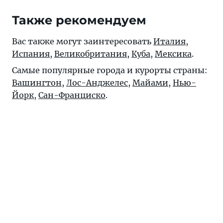
Также рекомендуем
Вас также могут заинтересовать
Италия
,
Испания
,
Великобритания
,
Куба
,
Мексика
.
Самые популярные города и курорты страны:
Вашингтон
,
Лос-Анджелес
,
Майами
,
Нью-
Йорк
,
Сан-Франциско
.