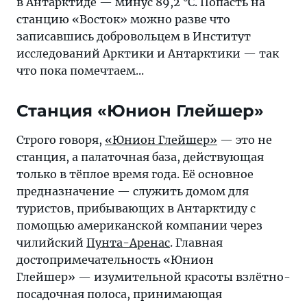
в Антарктиде — минус 89,2 °C. Попасть на
станцию «Восток» можно разве что
записавшись добровольцем в Институт
исследований Арктики и Антарктики — так
что пока помечтаем...
Станция «Юнион Глейшер»
Строго говоря,
«Юнион Глейшер»
— это не
станция, а палаточная база, действующая
только в тёплое время года. Её основное
предназначение — служить домом для
туристов, прибывающих в Антарктиду с
помощью американской компании через
чилийский
Пунта-Аренас
. Главная
достопримечательность «Юнион
Глейшер» — изумительной красоты взлётно-
посадочная полоса, принимающая