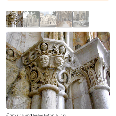
tim rich and lesley katon
, Flickr