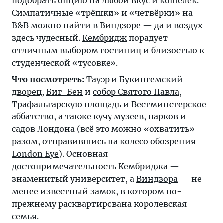
подобрать опцию на любой вкус и кошелёк.
Симпатичные «трёшки» и «четвёрки» на
B&B можно найти в
Виндзоре
— да и воздух
здесь чудесный.
Кембридж
порадует
отличным выбором гостиниц и близостью к
студенческой «тусовке».
Что посмотреть:
Тауэр
и
Букингемский
дворец
,
Биг-Бен
и
собор Святого Павла
,
Трафальгарскую площадь
и
Вестминстерское
аббатство
, а также кучу
музеев
, парков и
садов Лондона (всё это можно «охватить»
разом, отправившись на колесо обозрения
London Eye
). Основная
достопримечательность
Кембриджа
—
знаменитый университет, а
Виндзора
— не
менее известный замок, в котором по-
прежнему расквартирована королевская
семья.