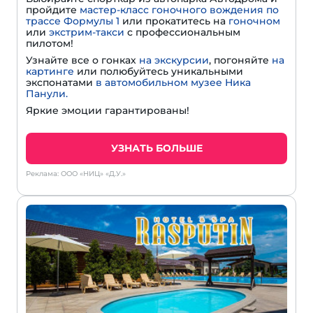
пройдите
мастер-класс гоночного вождения по
трассе Формулы 1
или прокатитесь на
гоночном
или
экстрим-такси
с профессиональным
пилотом!
Узнайте все о гонках
на экскурсии
, погоняйте
на
картинге
или полюбуйтесь уникальными
экспонатами
в автомобильном музее Ника
Панули.
Яркие эмоции гарантированы!
УЗНАТЬ БОЛЬШЕ
Реклама: ООО «НИЦ» «Д.У.»