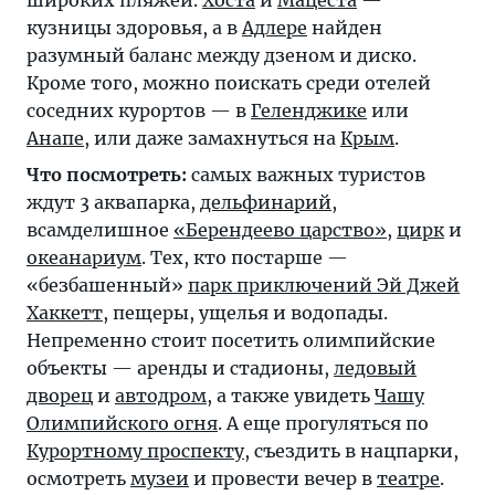
широких пляжей.
Хоста
и
Мацеста
—
кузницы здоровья, а в
Адлере
найден
разумный баланс между дзеном и диско.
Кроме того, можно поискать среди отелей
соседних курортов — в
Геленджике
или
Анапе
, или даже замахнуться на
Крым
.
Что посмотреть:
самых важных туристов
ждут 3 аквапарка,
дельфинарий
,
всамделишное
«Берендеево царство»
,
цирк
и
океанариум
. Тех, кто постарше —
«безбашенный»
парк приключений Эй Джей
Хаккетт
, пещеры, ущелья и водопады.
Непременно стоит посетить олимпийские
объекты — аренды и стадионы,
ледовый
дворец
и
автодром
, а также увидеть
Чашу
Олимпийского огня
. А еще прогуляться по
Курортному проспекту
, съездить в нацпарки,
осмотреть
музеи
и провести вечер в
театре
.