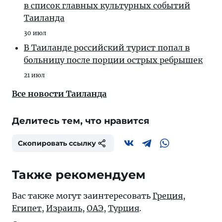
в список главных культурных событий
Таиланда
30 июл
В Таиланде российский турист попал в
больницу после порции острых ребрышек
21 июл
Все новости Таиланда
Делитесь тем, что нравится
Скопировать ссылку
Также рекомендуем
Вас также могут заинтересовать
Греция
,
Египет
,
Израиль
,
ОАЭ
,
Турция
.