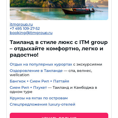
itmgroup.ru
+7 495 109-27-52
booking@itmgroup.ru
Таиланд в стиле люкс с ITM group
– отдыхайте комфортно, легко и
радостно!
Отдых на популярных курортах
с экскурсиями
Оздоровление в Таиланде
— спа, велнес,
wellcation
Бангкок + Сием Рип + Паттайя
Сием Рип + Пхукет
— Таиланд и Камбоджа в
одном туре
Круизы на яхтах по островам
Спецпредложения luxury-отелей