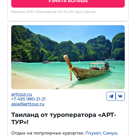
УЗНАТЬ БОЛЬШЕ
Реклама: ООО «Туроператор Ай Ти эМ групп-Центр»
arttour.ru
+7 495 980-21-21
asia@arttour.ru
Таиланд от туроператора «АРТ-
ТУР»!
Отдых на популярных курортах:
Пхукет
,
Самуи
,