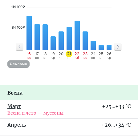
114 100
₽
84 100
₽
13
14
15
16
17
18
19
20
21
22
23
24
25
26
27
28
29
чт
пт
сб
вс
пн
вт
ср
чт
пт
сб
вс
пн
вт
ср
чт
пт
сб
Реклама
Весна
Март
+25...+33 °C
Весна и лето — муссоны
Апрель
+26...+34 °C