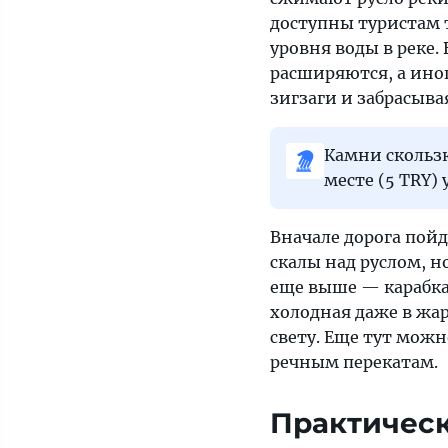
доступны туристам 
уровня воды в реке.
расширяются, а иног
зигзаги и забрасыв
Камни скользк
месте (5 TRY)
Вначале дорога пой
скалы над руслом, но
еще выше — карабкат
холодная даже в жа
свету. Еще тут мож
речным перекатам.
Практичес