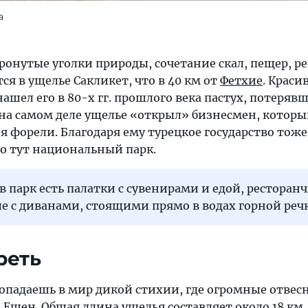
а
ронутые уголки природы, сочетание скал, пещер, ре
ся в ущелье Сакликет, что в 40 км от
Фетхие
. Краси
 нашел его в 80-х гг. прошлого века пастух, потеря
 на самом деле ущелье «открыл» бизнесмен, которы
я форели. Благодаря ему турецкое государство тоже
ло тут национальный парк.
в парк есть палатки с сувенирами и едой, ресторан
е с диванами, стоящими прямо в водах горной реч
реть
попадаешь в мир дикой стихии, где огромные отвес
Ешен. Общая длина ущелья составляет около 18 км,