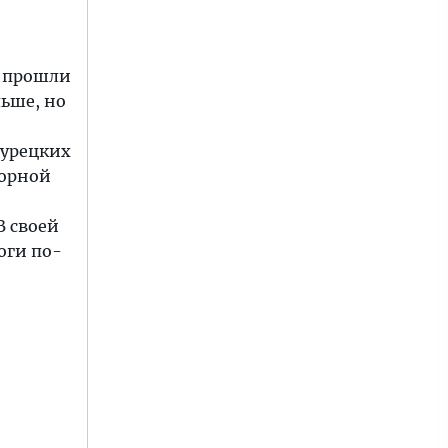
ы прошли
льше, но
турецких
горной
В своей
оги по-