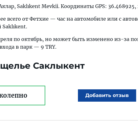
Аклар, Saklıkent Mevkii. Координаты GPS: 36.468925,
нее всего от Фетхие — час на автомобиле или с авто
 Saklıkent.
преля по октябрь, но может быть изменено из-за п
входа в парк — 9 TRY.
 ущелье Саклыкент
колепно
Добавить отзыв