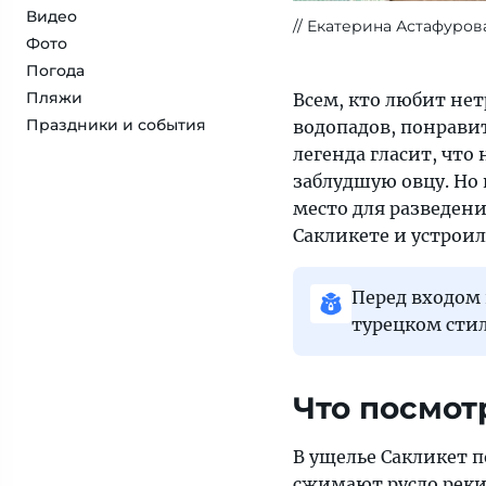
Видео
Екатерина Астафуров
Фото
Погода
Пляжи
Всем, кто любит нет
Праздники и события
водопадов, понравит
легенда гласит, что
заблудшую овцу. Но
место для разведени
Сакликете и устрои
Перед входом 
турецком стил
Что посмот
В ущелье Сакликет 
сжимают русло реки 