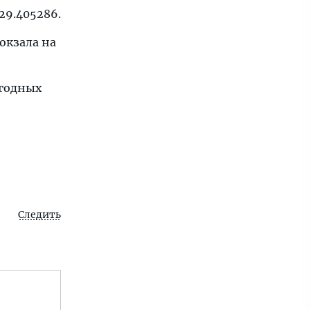
 29.405286.
вокзала на
огодных
Следить