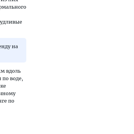
ормального
чудливые
енду на
ым вдоль
 по воде,
еке
ечному
нге по