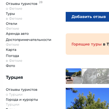
28
Отзывы
туристов
о Фетхие
Туры
Добавить отзыв
в Фетхие
Отели
Фетхие
Аренда авто
Достопримеча­тельности
Горящие туры
в 
Фетхие
Карта
Погода
в Фетхие
Фото
Турция
Отзывы туристов
о Турции
Города и курорты
Турции