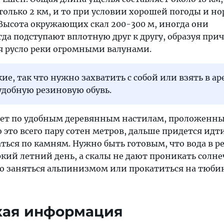
только 2 км, и то при условии хорошей погоды и н
 Высота окружающих скал 200-300 м, иногда они
да подступают вплотную друг к другу, образуя при
ая русло реки огромными валунами.
ие, так что нужно захватить с собой или взять в ар
 удобную резиновую обувь.
дет по удобным деревянным настилам, проложенн
 это всего пару сотен метров, дальше придется идти
ься по камням. Нужно быть готовым, что вода в р
ркий летний день, а скалы не дают проникать солн
но заняться альпинизмом или прокатиться на тюби
кая информация