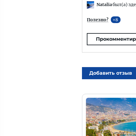
Natalia
был(а) зде
Полезно?
8
Прокомментир
Добавить отзыв