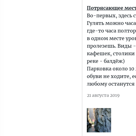
Потрясающее мест
Во-первых, здесь 
Гулять можно часа
где-то часа полто
в одном месте уро
пролезешь. Виды -
кафешек, столики 
реке - балдёж)
Парковка около 10 
обуви не ходите, е
любому останутся 
21 августа 2019