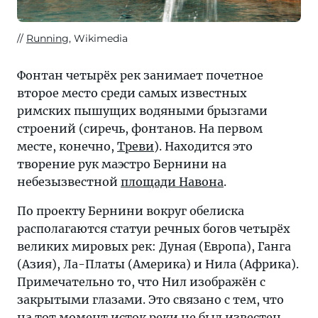
Running
, Wikimedia
Фонтан четырёх рек занимает почетное
второе место среди самых известных
римских пышущих водяными брызгами
строений (сиречь, фонтанов. На первом
месте, конечно,
Треви
). Находится это
творение рук маэстро Бернини на
небезызвестной
площади Навона
.
По проекту Бернини вокруг обелиска
располагаются статуи речных богов четырёх
великих мировых рек: Дуная (Европа), Ганга
(Азия), Ла-Платы (Америка) и Нила (Африка).
Примечательно то, что Нил изображён с
закрытыми глазами. Это связано с тем, что
на тот момент исток реки не был известен.