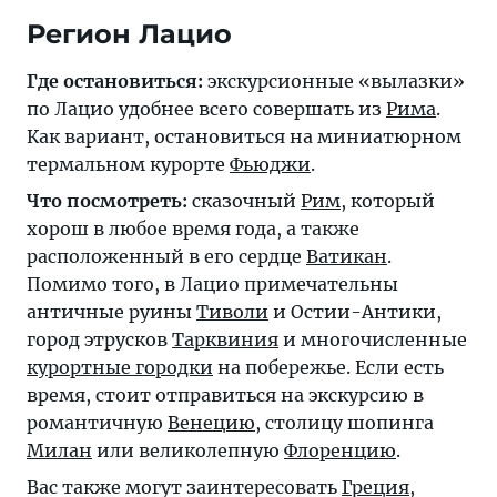
Регион Лацио
Где остановиться:
экскурсионные «вылазки»
по Лацио удобнее всего совершать из
Рима
.
Как вариант, остановиться на миниатюрном
термальном курорте
Фьюджи
.
Что посмотреть:
сказочный
Рим
, который
хорош в любое время года, а также
расположенный в его сердце
Ватикан
.
Помимо того, в Лацио примечательны
античные руины
Тиволи
и Остии-Антики,
город этрусков
Тарквиния
и многочисленные
курортные городки
на побережье. Если есть
время, стоит отправиться на экскурсию в
романтичную
Венецию
, столицу шопинга
Милан
или великолепную
Флоренцию
.
Вас также могут заинтересовать
Греция
,