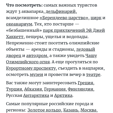
Что посмотреть:
самых важных туристов
ждут 3 аквапарка,
дельфинарий
,
всамделишное
«Берендеево царство»
,
цирк
и
океанариум
. Тех, кто постарше —
«безбашенный»
парк приключений Эй Джей
Хаккетт
, пещеры, ущелья и водопады.
Непременно стоит посетить олимпийские
объекты — аренды и стадионы,
ледовый
дворец
и
автодром
, а также увидеть
Чашу
Олимпийского огня
. А еще прогуляться по
Курортному проспекту
, съездить в нацпарки,
осмотреть
музеи
и провести вечер в
театре
.
Вас также могут заинтересовать
Греция
,
Турция
,
Абхазия
,
Германия
,
Финляндия
,
Русская
Антарктика
и
Арктика
.
Самые популярные российские города и
регионы:
Золотое кольцо
,
Казань
,
Москва
,