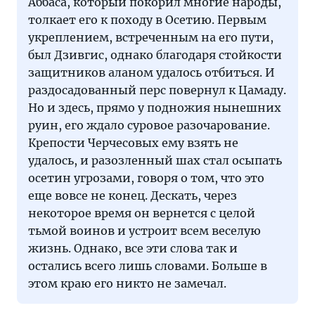
Аббаса, который покорил многие народы,
толкает его к походу в Осетию. Первым
укреплением, встреченным на его пути,
был Дзивгис, однако благодаря стойкости
защитников аланом удалось отбиться. И
раздосадованный перс повернул к Цамаду.
Но и здесь, прямо у подножия нынешних
руин, его ждало суровое разочарование.
Крепости Черчесовых ему взять не
удалось, и разозленный шах стал осыпать
осетин угрозами, говоря о том, что это
еще вовсе не конец. Дескать, через
некоторое время он вернется с целой
тьмой воинов и устроит всем веселую
жизнь. Однако, все эти слова так и
остались всего лишь словами. Больше в
этом краю его никто не замечал.