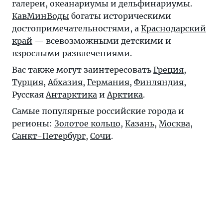
галереи, океанариумы и дельфинариумы.
КавМинВоды
богаты историческими
достопримечательностями, а
Краснодарский
край
— всевозможными детскими и
взрослыми развлечениями.
Вас также могут заинтересовать
Греция
,
Турция
,
Абхазия
,
Германия
,
Финляндия
,
Русская
Антарктика
и
Арктика
.
Самые популярные российские города и
регионы:
Золотое кольцо
,
Казань
,
Москва
,
Санкт-Петербург
,
Сочи
.