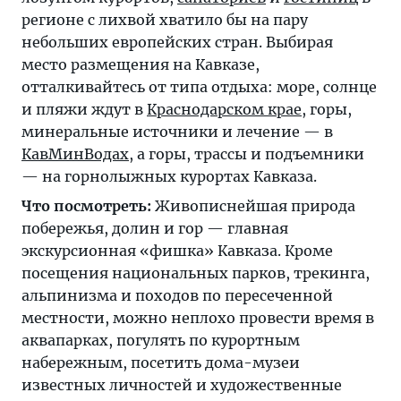
регионе с лихвой хватило бы на пару
небольших европейских стран. Выбирая
место размещения на Кавказе,
отталкивайтесь от типа отдыха: море, солнце
и пляжи ждут в
Краснодарском крае
, горы,
минеральные источники и лечение — в
КавМинВодах
, а горы, трассы и подъемники
— на горнолыжных курортах Кавказа.
Что посмотреть:
Живописнейшая природа
побережья, долин и гор — главная
экскурсионная «фишка» Кавказа. Кроме
посещения национальных парков, трекинга,
альпинизма и походов по пересеченной
местности, можно неплохо провести время в
аквапарках, погулять по курортным
набережным, посетить дома-музеи
известных личностей и художественные