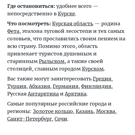
Где остановиться:
удобнее всего —
непосредственно в
Курске
.
Что посмотреть:
Курская область
— родина
Фета
,
эталона луговой лесостепи
и тех самых
соловьев, что прославились своим пением на
всю страну. Помимо этого, область
привлекает туристов душевным и
старинным
Рыльском
, а также своей
столицей, славным городом
Курском
.
Вас также могут заинтересовать
Греция
,
Турция
,
Абхазия
,
Германия
,
Финляндия
,
Русская
Антарктика
и
Арктика
.
Самые популярные российские города и
регионы:
Золотое кольцо
,
Казань
,
Москва
,
Санкт-Петербург
,
Сочи
.