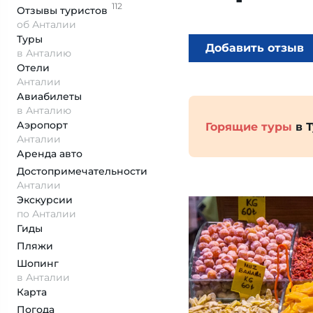
112
Отзывы
туристов
об Анталии
Туры
Добавить отзыв
в Анталию
Отели
Анталии
Авиабилеты
в Анталию
Аэропорт
Горящие туры
в 
Анталии
Аренда авто
Достопримеча­тельности
Анталии
Экскурсии
по Анталии
Гиды
Пляжи
Шопинг
в Анталии
Карта
Погода