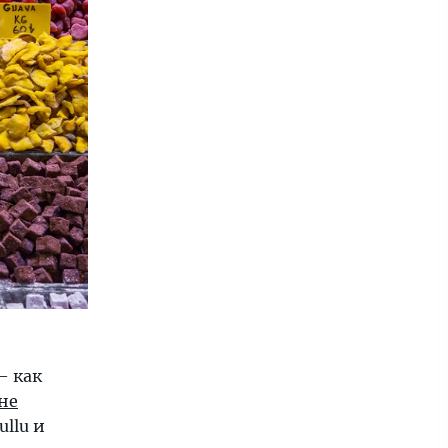
— как
не
ullu и