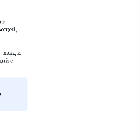
ит
вощей,
ж
д-хэнд и
ций с
е