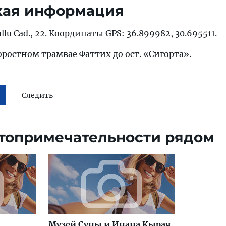
кая информация
llu Cad., 22. Координаты GPS: 36.899982, 30.695511.
коростном трамвае Фаттих до ост. «Сигорта».
Следить
топримечательности рядом
Музей Суны и Инана Кырач