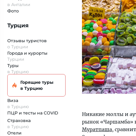
в Анталии
Фото
Турция
Отзывы туристов
о Турции
Города и курорты
Турции
Туры
в Турцию
Горящие туры
в Турцию
Виза
в Турцию
ПЦР и тесты на COVID
Никакие моллы и ау
Страховка
рынок «Чаршамба» в
в Турцию
Муратпаша
, сравни
Отели