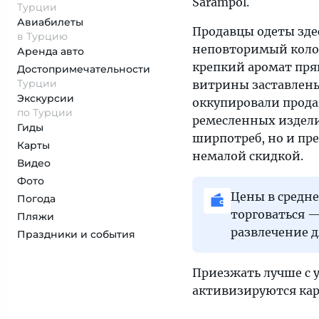
Sarampol.
Турции
Авиабилеты
Продавцы одеты зде
в Турцию
неповторимый колор
Аренда авто
крепкий аромат пря
Достопримеча­тельности
Турции
витрины заставлены
Экскурсии
оккупировали прода
по Турции
ремесленных издели
Гиды
ширпотреб, но и пр
Карты
немалой скидкой.
Видео
Фото
Цены в средне
Погода
торговаться —
Пляжи
развлечение д
Праздники и события
Приезжать лучше с 
активизируются ка