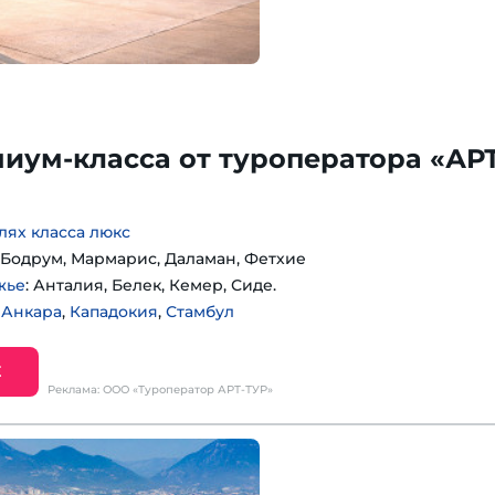
иум-класса от туроператора «АРТ
лях класса люкс
: Бодрум, Мармарис, Даламан, Фетхие
жье
: Анталия, Белек, Кемер, Сиде.
:
Анкара
,
Кападокия
,
Стамбул
Е
Реклама: ООО «Туроператор АРТ-ТУР»