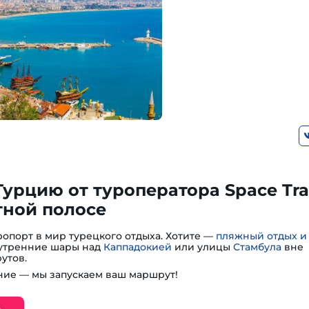
Турцию от туроператора Space Tra
тной полосе
опорт в мир турецкого отдыха. Хотите —
пляжный отдых и
— утренние шары над
Каппадокией
или улицы
Стамбула
вне
утов.
ие — мы запускаем ваш маршрут!