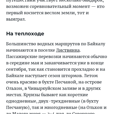
путешествии участвует несколько байдарок,
возможен соревновательный момент — кто
первый коснется веслом земли, тот и
выиграл.
На теплоходе
Большинство водных маршрутов по Байкалу
начинаются в поселке
Листвянка
.
Пассажирские перевозки начинаются обычно
в середине мая и заканчивается уже в конце
сентября, так как становится прохладно и на
Байкале наступает сезон штормов. Летом
очень красиво в бухте Песчаной, на острове
Ольхон, в Чивыркуйском заливе и в других
местах. Круизы бывают как короткие
однодневные, двух-трехдневные (в бухту
Песчаную), так и многодневные (на Ольхон и
до Малого моря — 3-4 дня, до Северного