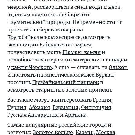
энергией, раствориться в сини воды и неба,
отдаться подчиняющей красоте
изумительной природы. Непременно стоит
проехать по берегам озера на
Кругобайкальском экспрессе
, осмотреть
экспозиции
Байкальского музея
,
почувствовать мощь
Шаман-камня
и
полюбоваться озером со смотровой площадки
у
камня Черского
. А еще — сплавать на
Ольхон
и постоять на мистическом
мысе Бурхан
,
посетить
Прибайкальский нацпарк
и
осмотреть старинные золотые прииски.
Вас также могут заинтересовать
Греция
,
Турция
,
Абхазия
,
Германия
,
Финляндия
,
Русская
Антарктика
и
Арктика
.
Самые популярные российские города и
регионы:
Золотое кольцо
,
Казань
,
Москва
,