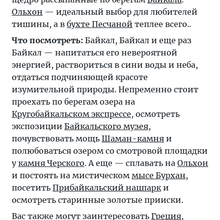
Ольхон
— идеальный выбор для любителей
тишины, а в
бухте Песчаной
теплее всего..
Что посмотреть:
Байкал, Байкал и еще раз
Байкал — напитаться его невероятной
энергией, раствориться в сини воды и неба,
отдаться подчиняющей красоте
изумительной природы. Непременно стоит
проехать по берегам озера на
Кругобайкальском экспрессе
, осмотреть
экспозиции
Байкальского музея
,
почувствовать мощь
Шаман-камня
и
полюбоваться озером со смотровой площадки
у
камня Черского
. А еще — сплавать на
Ольхон
и постоять на мистическом
мысе Бурхан
,
посетить
Прибайкальский нацпарк
и
осмотреть старинные золотые прииски.
Вас также могут заинтересовать
Греция
,