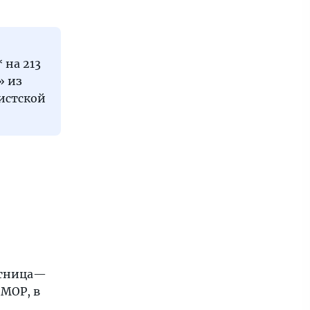
 на 213
» из
истской
пятница—
 MOP, в