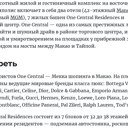
высотный жилой и гостиничный комплекс на восточ
иполис включает в себя два отеля (42-этажный
Mand
евый
MGM
), 7 жилых башен One Central Residences и
й центр. One Central — одна из самых престижных 
айти и шумный драйв в районе торгового центра, и
й и умиротворением на площадках у прибрежной 
дом на мосты между Макао и Тайпой.
реть
истов One Central — Мекка шопинга в Макао. На п
ены ведущие мировые бренды класса люкс: Bottega V
ri, Cartier, Celine, Dior, Dolce & Gabbana, Emporio Arman
ndi, Furla, Gucci, Hermes, Kenzo, Loewe, Loro Piana, Lo
tblanc, Officine Panerai, Pal Zileri, Ralph Lauren, Tod’s
al Residences состоит из 7 блоков от 32 до 38 этажей
жении резидентов — подземная автостоянка, роск