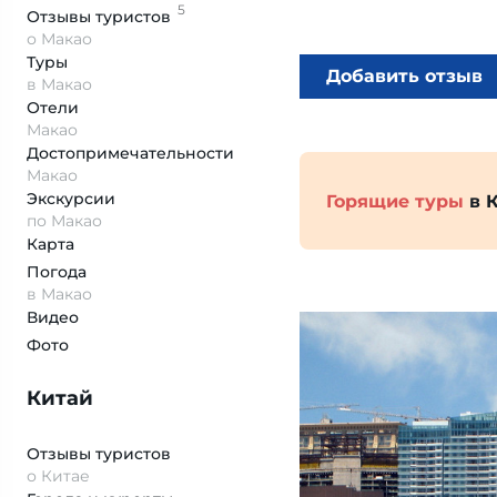
5
Отзывы
туристов
о Макао
Туры
Добавить отзыв
в Макао
Отели
Макао
Достопримеча­тельности
Макао
Экскурсии
Горящие туры
в 
по Макао
Карта
Погода
в Макао
Видео
Фото
Китай
Отзывы туристов
о Китае