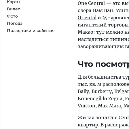
Карты
One Central — это 
Видео
озера Нам Ван. Мин
Фото
Oriental
и 35-уровн
Погода
гигантский торговы
Праздники и события
Макао: тут можно н
насладиться тишино
завораживающим ви
Что посмот
Для большинства тур
тыс. кв. м располож
Bally, Burberry, Bvlga
Ermenegildo Zegna, Fe
Vuitton, Max Mara, Mon
Жилая зона One Centr
квартир. В распоря