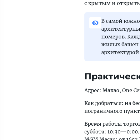
с крытым и открыты
В самой южно
архитектурным
номеров. Каж
жилых башен 
архитектурой
Практичес
Адрес: Макао, One Ce
Как добраться: на 
пограничного пункт
Время работы торго
суббота: 10:30—0:00.
MGM Macau: от 1653 