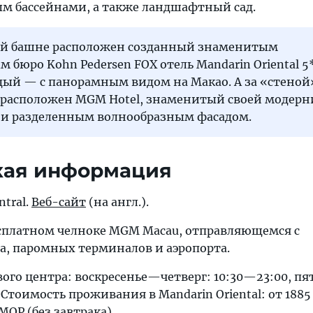
м бассейнами, а также ландшафтный сад.
й башне расположен созданный знаменитым
 бюро Kohn Pedersen FOX отель Mandarin Oriental 5*
дый — с панорамным видом на Макао. А за «стеной
расположен MGM Hotel, знаменитый своей модерн
 и разделенным волнообразным фасадом.
кая информация
ntral.
Веб-сайт
(на англ.).
бесплатном челноке MGM Macau, отправляющемся с
а, паромных терминалов и аэропорта.
вого центра: воскресенье—четверг: 10:30—23:00, 
 Стоимость проживания в Mandarin Oriental: от 1885
MOP (без завтрака).