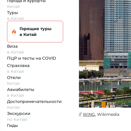
Города и курорты
Китая
Туры
в Китай
Горящие туры
в Китай
Виза
в Китай
ПЦР и тесты на COVID
Страховка
в Китай
Отели
Китая
Авиабилеты
в Китай
Достопримеча­тельности
Китая
Экскурсии
WiNG
, Wikimedia
по Китаю
Гиды