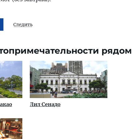
Следить
топримечательности рядом
Макао
Лил Сенадо