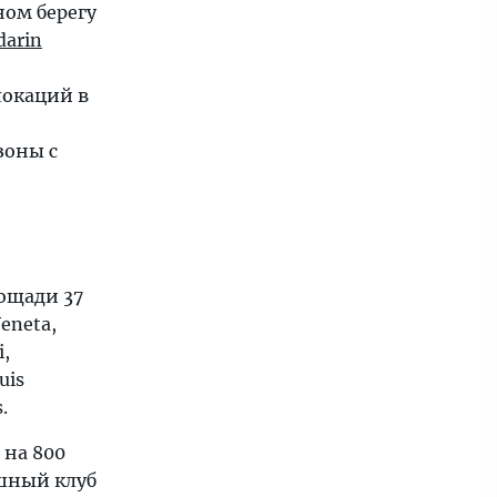
ном берегу
arin
локаций в
зоны с
лощади 37
eneta,
i,
uis
.
 на 800
ошный клуб