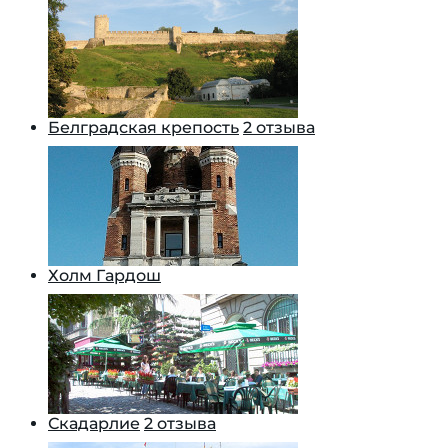
Белградская крепость
2 отзыва
Холм Гардош
Скадарлие
2 отзыва