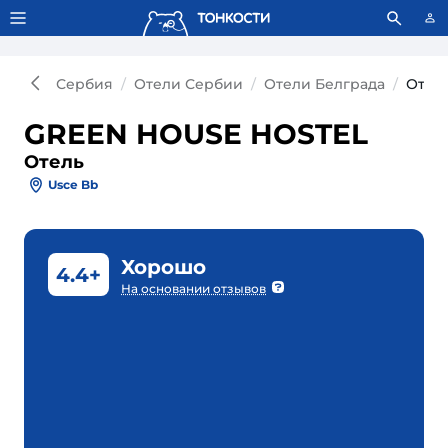
Тонкости используют сookie-файлы.
Что это значит?
Сербия
Отели Сербии
Отели Белграда
Отел
GREEN HOUSE HOSTEL
Отель
Usce Bb
Хорошо
4.4+
На основании отзывов