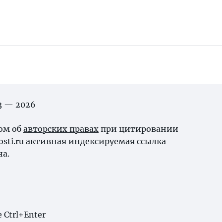
03 — 2026
ном об
авторских правах
при цитировании
osti.ru активная индексируемая ссылка
на.
Ctrl+Enter