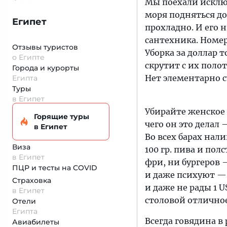
Мы поехали исключ
моря подняться до
Египет
прохладно. И его 
сантехника. Номер
Отзывы туристов
Уборка за доллар 
о Египте
скрутит с их поло
Города и курорты
Нет элементарно 
Египта
Туры
в Египет
Убирайте женское
Горящие туры
чего он это делал 
в Египет
Во всех барах нал
Виза
100 гр. пива и по
в Египет
фри, ни бургеров 
ПЦР и тесты на COVID
и даже психуют — 
Страховка
и даже не рады 1 U
в Египет
столовой отличное
Отели
Египта
Всегда говядина в 
Авиабилеты