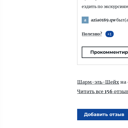
ездить по экскурсия
azia0189.qw
был(а
a
Полезно?
1
Прокомментир
Шарм-эль-Шейх
на 
Читать все
156
отзы
Добавить отзыв