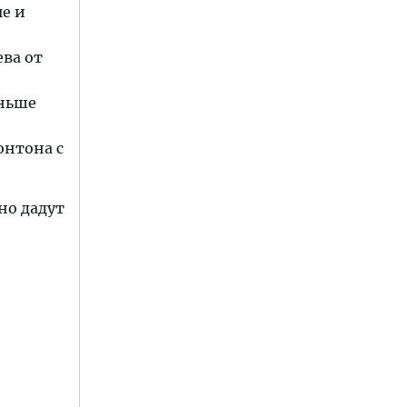
е и
ева от
о
аньше
онтона с
тно дадут