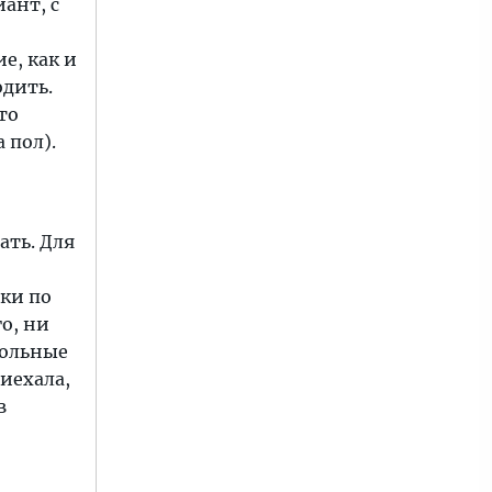
ант, с
е, как и
одить.
то
 пол).
ать. Для
ки по
о, ни
вольные
риехала,
в