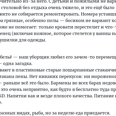
ительно из-за него. С детьми и пожилыми не вари
 столовой без отдыха очень тяжело, и это ещё было
никто не собирается ремонтировать. Номера уставши
а грязные, особенно полы — босиком не вариант х
тоже не помогает: только кровати перестелит и что-
тенец (включая ножное, которое стелется у ванны на
сушилки для одежды.
 бельё — наш уборщик любил его зачем-то перемещ
— одна загадка.
ивают в пластиковые старые пошарпанные стаканчи
лстакана пены. Нет никаких перекусов: ни мороженог
— раньше всё это было. Бармены во всех барах недо
это очень неприятно, как будто я бесплатно туда п
SD. Напитки как и везде плохого качества. Питание 
.
разных видах, рыба, но за неделю еда приедается.