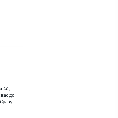
а 20,
нас до
 Сразу