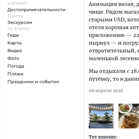
в Египет
Анимация вялая, д
Достопримеча­тельности
чище. Рядом магаз
Египта
старыми USD, кото
Экскурсии
отеля хорошая апте
по Египту
приложению — 220 
Гиды
нырнул — и погруз
Карты
отвратительный, н
Видео
маленькой лесенк
Фото
Погода
Мы отдыхали с 28.0
Пляжи
путёвку, то в дан
Праздники и события
08 апреля 2026
Тут хорошо: