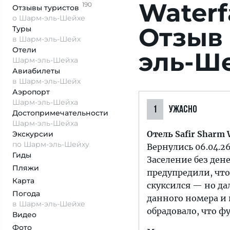
Waterf
190
Отзывы
туристов
о Шарм-эль-Шейхе
Отзыв 
Туры
в Шарм-эль-Шейх
Отели
эль-Ш
Шарм-эль-Шейха
Авиабилеты
в Шарм-эль-Шейх
Аэропорт
Шарм-эль-Шейха
1
УЖАСНО
Достопримеча­тельности
Шарм-эль-Шейха
Отель Safir Sharm 
Экскурсии
по Шарм-эль-Шейху
Вернулись 06.04.26
Гиды
Заселение без ден
Пляжи
предупредили, что 
Карта
скуксился — но да
Погода
данного номера и 
в Шарм-эль-Шейхе
обрадовало, что ф
Видео
Фото