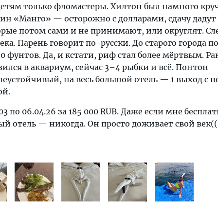
етям только фломастеры. Хилтон был намного круч
ин «Манго» — осторожно с долларами, сдачу дадут
рые потом сами и не принимают, или округлят. Сл
ка. Парень говорит по-русски. До старого города п
фунтов. Да, и кстати, риф стал более мёртвым. Р
ился в аквариум, сейчас 3–4 рыбки и всё. Понтон
еустойчивый, на весь большой отель — 1 выход с п
ой.
3 по 06.04.26 за 185 000 RUB. Даже если мне беспла
ный отель — никогда. Он просто доживает свой век((