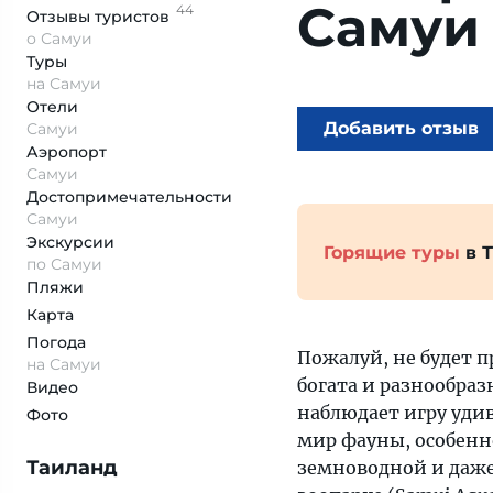
Самуи
44
Отзывы
туристов
о Самуи
Туры
на Самуи
Отели
Добавить отзыв
Самуи
Аэропорт
Самуи
Достопримеча­тельности
Самуи
Экскурсии
Горящие туры
в 
по Самуи
Пляжи
Карта
Погода
Пожалуй, не будет п
на Самуи
богата и разнообра
Видео
наблюдает игру уди
Фото
мир фауны, особенно
Таиланд
земноводной и даж