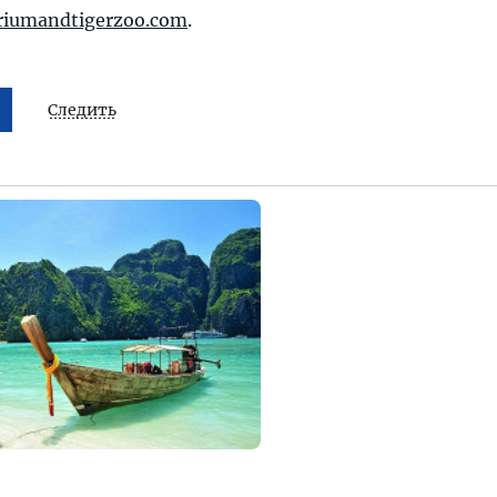
riumandtigerzoo.com
.
Следить