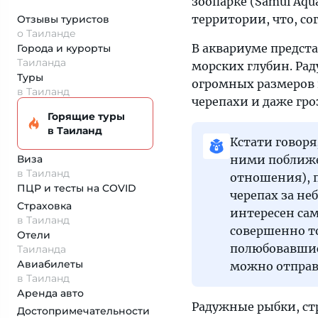
зоопарке (Samui Aqua
территории, что, сог
Отзывы туристов
о Таиланде
В аквариуме предст
Города и курорты
Таиланда
морских глубин. Ра
Туры
огромных размеров
в Таиланд
черепахи и даже гро
Горящие туры
в Таиланд
Кстати говоря
Виза
ними поближе 
в Таиланд
отношения), п
ПЦР и тесты на COVID
черепах за не
Страховка
интересен сам
в Таиланд
совершенно то
Отели
полюбовавшис
Таиланда
Авиабилеты
можно отправи
в Таиланд
Аренда авто
Радужные рыбки, ст
Достопримеча­тельности