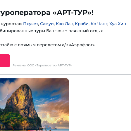
туроператора «АРТ-ТУР»!
 курортах:
Пхукет
,
Самуи
,
Као Лак
,
Краби
,
Ко Чанг
,
Хуа Хин
бинированные туры Бангкок + пляжный отдых
аттайю с прямым перелетом а/к «Аэрофлот»
Е
Реклама: ООО «Туроператор АРТ-ТУР»