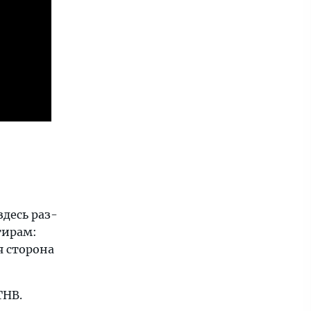
десь раз-
тирам:
я сторона
THB.