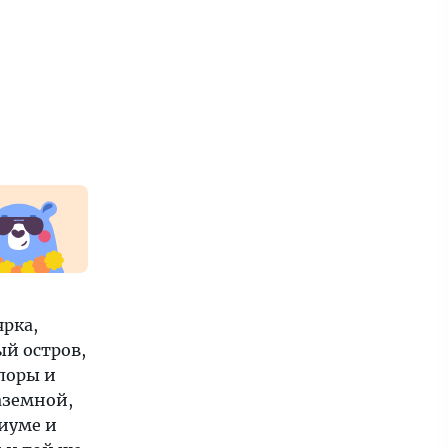
ярка,
ый остров,
лоры и
наземной,
иуме и