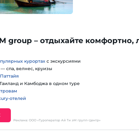
TM group – отдыхайте комфортно, 
пулярных курортах
с экскурсиями
— спа, велнес, круизы
 Паттайя
Таиланд и Камбоджа в одном туре
стровам
ury-отелей
Е
Реклама: ООО «Туроператор Ай Ти эМ групп-Центр»