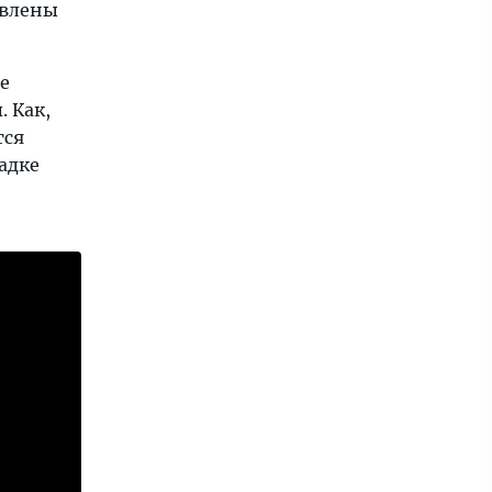
авлены
е
 Как,
тся
адке