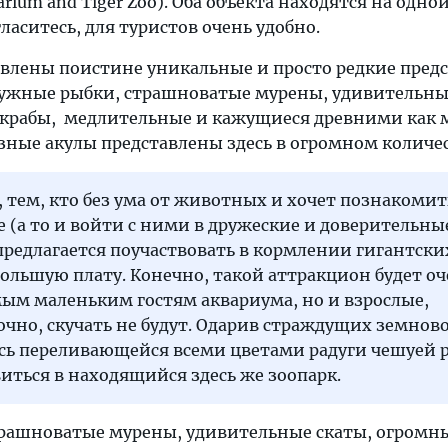
rium and Tiger Zoo). Оба объекта находятся на одно
ласитесь, для туристов очень удобно.
авлены поистине уникальные и просто редкие пред
дужные рыбки, страшноватые мурены, удивительны
 крабы, медлительные и кажущиеся древними как 
зные акулы представлены здесь в огромном количес
, тем, кто без ума от животных и хочет познакомит
(а то и войти с ними в дружеские и доверительны
редлагается поучаствовать в кормлении гигантски
большую плату. Конечно, такой аттракцион будет о
ым маленьким гостям аквариума, но и взрослые,
чно, скучать не будут. Одарив страждущих земнов
ь переливающейся всеми цветами радуги чешуей 
ться в находящийся здесь же зоопарк.
рашноватые мурены, удивительные скаты, огромн