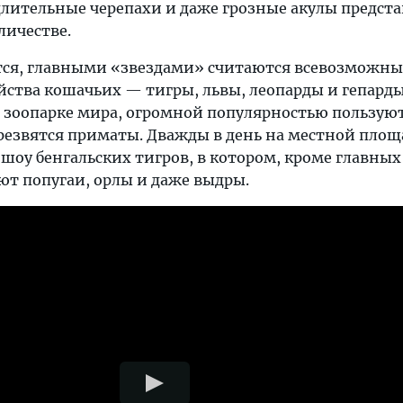
длительные черепахи и даже грозные акулы предст
личестве.
ется, главными «звездами» считаются всевозможны
ства кошачьих — тигры, львы, леопарды и гепарды.
м зоопарке мира, огромной популярностью пользую
 резвятся приматы. Дважды в день на местной площ
шоу бенгальских тигров, в котором, кроме главных
ют попугаи, орлы и даже выдры.