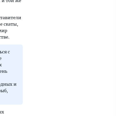
й и той же
ставители
е скаты,
мир
тве.
ься с
е
х
чень
одных и
рыб,
ых