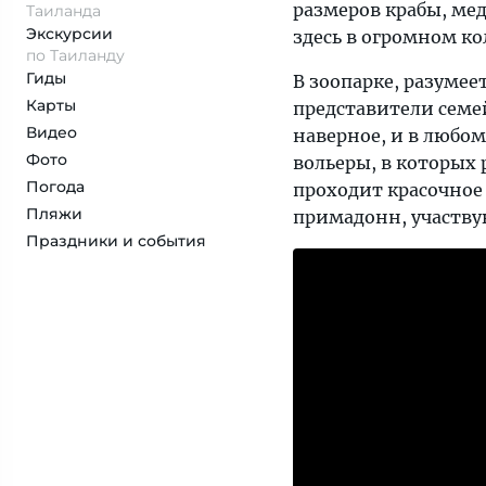
размеров крабы, ме
Таиланда
Экскурсии
здесь в огромном ко
по Таиланду
Гиды
В зоопарке, разуме
Карты
представители семей
Видео
наверное, и в любо
Фото
вольеры, в которых
Погода
проходит красочное 
Пляжи
примадонн, участву
Праздники и события