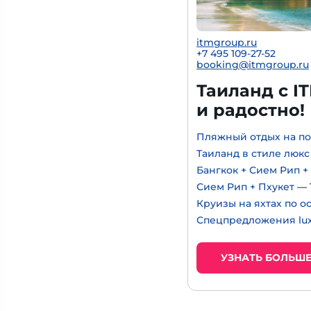
itmgroup.ru
+7 495 109-27-52
booking@itmgroup.ru
Таиланд с I
и радостно!
Пляжный отдых на по
Таиланд в стиле люкс
Бангкок + Сием Рип +
Сием Рип + Пхукет
— 
Круизы на яхтах по о
Спецпредложения lux
УЗНАТЬ БОЛЬШ