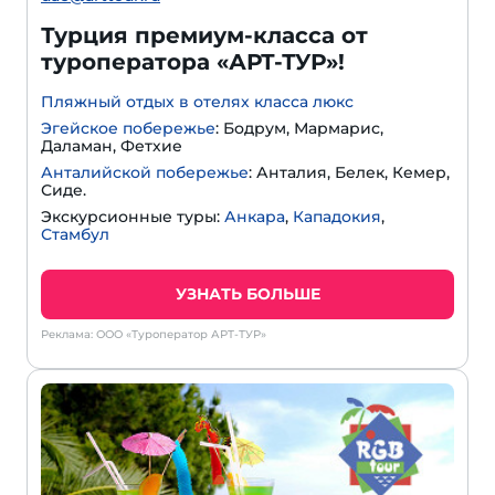
Турция премиум-класса от
туроператора «АРТ-ТУР»!
Пляжный отдых в отелях класса люкс
Эгейское побережье
: Бодрум, Мармарис,
Даламан, Фетхие
Анталийской побережье
: Анталия, Белек, Кемер,
Сиде.
Экскурсионные туры:
Анкара
,
Кападокия
,
Стамбул
УЗНАТЬ БОЛЬШЕ
Реклама: ООО «Туроператор АРТ-ТУР»