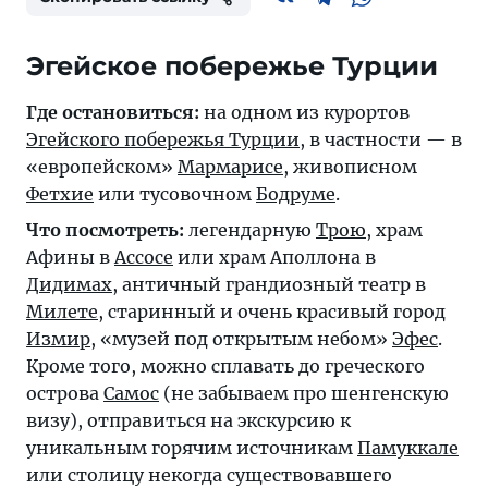
Эгейское побережье Турции
Где остановиться:
на одном из курортов
Эгейского побережья Турции
, в частности — в
«европейском»
Мармарисе
, живописном
Фетхие
или тусовочном
Бодруме
.
Что посмотреть:
легендарную
Трою
, храм
Афины в
Ассосе
или храм Аполлона в
Дидимах
, античный грандиозный театр в
Милете
, старинный и очень красивый город
Измир
, «музей под открытым небом»
Эфес
.
Кроме того, можно сплавать до греческого
острова
Самос
(не забываем про шенгенскую
визу), отправиться на экскурсию к
уникальным горячим источникам
Памуккале
или столицу некогда существовавшего