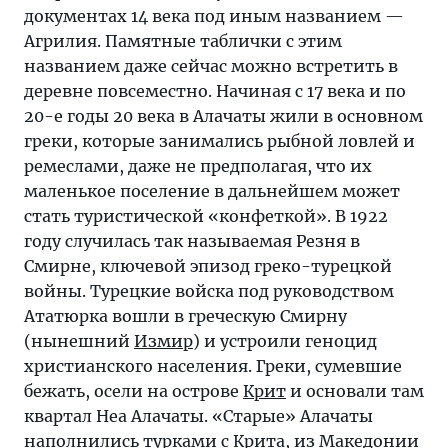
документах 14 века под иным названием —
Агрилия. Памятные таблички с этим
названием даже сейчас можно встретить в
деревне повсеместно. Начиная с 17 века и по
20-е годы 20 века в Алачаты жили в основном
греки, которые занимались рыбной ловлей и
ремеслами, даже не предполагая, что их
маленькое поселение в дальнейшем может
стать туристической «конфеткой». В 1922
году случилась так называемая Резня в
Смирне, ключевой эпизод греко-турецкой
войны. Турецкие войска под руководством
Ататюрка вошли в греческую Смирну
(нынешний
Измир
) и устроили геноцид
христианского населения. Греки, сумевшие
бежать, осели на острове
Крит
и основали там
квартал Неа Алачаты. «Старые» Алачаты
наполнились турками с Крита, из Македонии